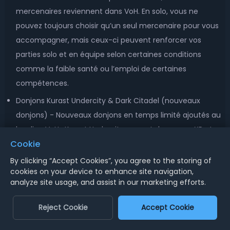
mercenaires reviennent dans VoH. En solo, vous ne
pouvez toujours choisir qu’un seul mercenaire pour vous
accompagner, mais ceux-ci peuvent renforcer vos
parties solo et en équipe selon certaines conditions
comme la faible santé ou l’emploi de certaines
compétences.
Donjons Kurast Undercity & Dark Citadel (nouveaux
donjons) - Nouveaux donjons en temps limité ajoutés au
leveling VoH : Kurast Undercity permet de gagner XP et
Cookie
équipements pour préparer l’endgame ! Dark Citadel est
un défi PvE coopératif en fin de partie, source
By clicking “Accept Cookies”, you agree to the storing of
cookies on your device to enhance site navigation,
d’équipements haut de gamme et accessoires uniques.
analyze site usage, and assist in our marketing efforts.
Blizzard a intégré un outil Party Finder pour faciliter la
formation de groupes.
Reject Cookie
Accept Cookie
Nouveaux objets dans Diablo 4 Vessel of