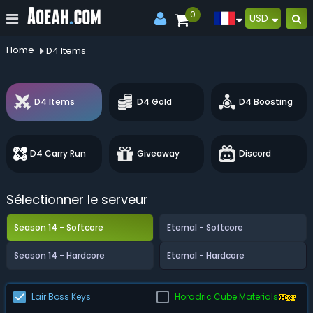
0
USD
Home
D4 Items
D4 Items
D4 Gold
D4 Boosting
D4 Carry Run
Giveaway
Discord
Sélectionner le serveur
Season 14 - Softcore
Eternal - Softcore
Season 14 - Hardcore
Eternal - Hardcore
Lair Boss Keys
Horadric Cube Materials