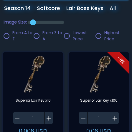
Season 14 - Softcore - Lair Boss Keys - All
Image Size:
From A to
From Z to
Lowest
Highest
Z
A
Price
Price
- 5%
Superior Lair Key x10
Superior Lair Key x100
0.006
USD
0.06
USD