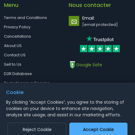
Menu
Nous contacter
Terms and Conditions
Email:
[email protected]
Privacy Policy
Cancellations
About US
Contact US
Sell to Us
Google Safe
D2R Database
Rocket League Designs
Cookie
By clicking “Accept Cookies”, you agree to the storing of
Notice : Using illegal leveling and gold service might terminate the
cookies on your device to enhance site navigation,
account
analyze site usage, and assist in our marketing efforts.
Aoeah.com Copyright 2017-2026, Inc. All Rights Reserved
Reject Cookie
Accept Cookie
Dengfeng Network Technology Limited