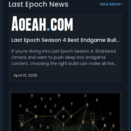
Last Epoch News
View More>
Last Epoch Season 4 Best Endgame Build - Top 3 Best Endgame Builds for Different Classes
If you’re diving into Last Epoch Season 4: Shattered
Omens and want to push deep into endgame
content, choosing the right build can make all the
difference—and this season delivers some of the
April 01, 2026
most powerful and unique playstyles we’ve seen
yet. Read this Last Epoch Season 4 endgame build,
we bring ...