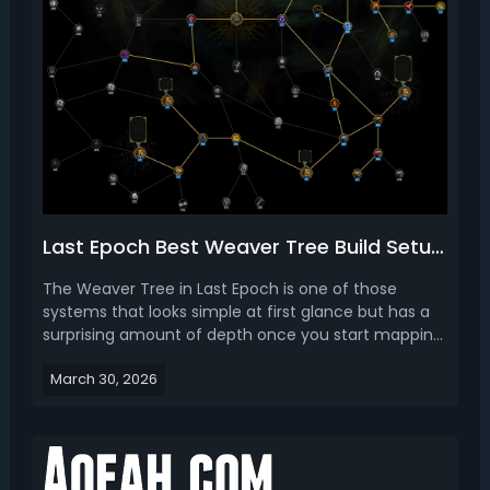
Last Epoch Best Weaver Tree Build Setups (Season 4)
The Weaver Tree in Last Epoch is one of those
systems that looks simple at first glance but has a
surprising amount of depth once you start mapping
out your points. With Season 4 introducing new
March 30, 2026
mechanics like Omen Windows, Echo Chains, and
Corruption Runes, your Weaver Tree choices now
carry more w...