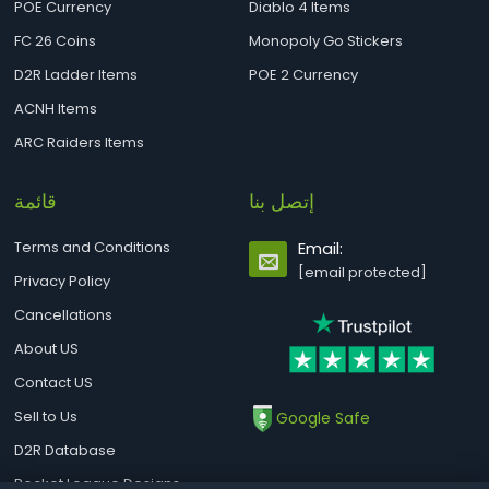
POE Currency
Diablo 4 Items
FC 26 Coins
Monopoly Go Stickers
D2R Ladder Items
POE 2 Currency
ACNH Items
ARC Raiders Items
إتصل بنا
قائمة
Terms and Conditions
Email:
[email protected]
Privacy Policy
Cancellations
About US
Contact US
Sell to Us
Google Safe
D2R Database
Rocket League Designs