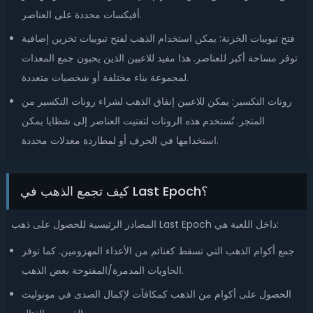
أفيكسات محددة على العناصر.
فتح تبويبات الخزنة: يمكن استخدام الذهب لفتح تبويبات تخزين إضافية
توفر مساحة أكبر للعناصر. هذا مفيد للاعبين الذين يحبون جمع المعدات
لمجموعة بناء مختلفة أو شخصيات متعددة.
رونات التكسير: يمكن للاعبين إنفاق الذهب لشراء رونات التكسير من
المتجر. تُستخدم هذه الرونات لتفتيت العناصر إلى شظايا يمكن
استخدامها في الحرف أو لمطاردة معدلات محددة.
كيف تجمع الذهب في Last Epoch؟
المصادر الرئيسية للحصول على ذهب Last Epoch داخل اللعبة هي:
جمع أكوام الذهب التي تسقط كغنائم من الأعداء المهزومين. كما توفر
الحاويات المدمرة/المفتوحة بعض الذهب.
الحصول على أكوام من الذهب كمكافآت لإكمال الصدى في مونوليث