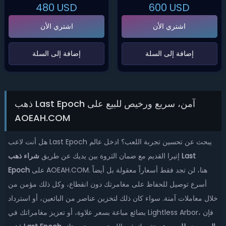
480
USD
600
USD
اشتري الأن
اشتري الأن
‌إضافة إلى السلة‌
‌إضافة إلى السلة‌
ذهب Last Epoch آمن، سريع ورخيص للبيع على
AOEAH.COM
هل أنت لاعب Last Epoch يبحث عن تحسين تجربة اللعب؟ ادخل عالم
إتيرا القديم مع ضمان الثروة بين يديك عن طريق
شراء ذهب Last
على AOEAH.COM. هنا، لن تجد فقط أسعاراً معقولة بل أيضاً
Epoch
أسرع توصيل للحفاظ على مغامرتك دون انقطاع، وكل ذلك مؤمن من
خلال معاملات آمنة. سواء كان ذلك لتخزين عناصر من البائعين، أو استرداد
بضائع مباعة بسعر علاوة، أو تعزيز مغامراتك في Lightless Arbor، فإن