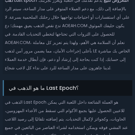
ذهب Last Epoch المعروض للبيع
يدعم تقدمك في اللعبة ويعزز تجربتك.
بالإضافة إلى ذلك، مع دعم العملاء المتوفر على مدار الساعة، سيتم الرد
على أي استفسارات أو احتياجات تواجهها خلال رحلتك الملحمية بسرعة. لا
تدع نقص الذهب يعيق مهمتك؛ دع AOEAH.COM يكون حليفك الموثوق
للحصول على الثروات التي تحتاجها لتخطي التحديات القادمة. في
AOEAH.COM، نعلم أن السلامة هي الأهم، ولهذا يتم تعزيز كل معاملة
بأعلى إجراءات الأمان، مما يضمن مرور آمن لذهب LE الخاص بك مباشرة
إلى حسابك. إذا كنت بحاجة إلى إرشاد أو دعم، فإن أبطال خدمة العملاء
لدينا جاهزون على مدار الساعة للرد على نداء كل لاعب شجاع.
ما هو الذهب في Last Epoch؟
الذهب في Last Epoch هو العملة الشائعة داخل اللعبة التي يمكن
للاعبين الحصول عليها بجمع الأكوام التي تسقط من الأعداء المهزومين،
الحاويات، وكجوائز لإكمال التحديات. يتم إضافته تلقائيًا إلى رصيد اللاعب
عند المشي فوقه ويمكن استخدامه لشراء العناصر من البائعين في جميع