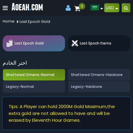
0
USD
Home
Last Epoch Gold
Last Epoch Gold
Last Epoch Items
اختر الخادم
Shattered Omens-Normal
Shattered Omens-Hardcore
Legacy-Normal
Legacy-Hardcore
Tips: A Player can hold 2000M Gold Maximum,the
extra gold are not allowed to have and will be
erased by Eleventh Hour Games.