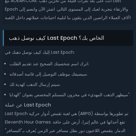
مع AOEAH.COM، أنت على بعد نقرات قليلة من تخزين ذهب Last
Epoch والارتقاء بتجربة لعبك إلى المستوى التالي. اشترِ الآن وانضم إلى
آلاف العملاء الراضين الذين يثقون بنا لتلبية احتياجات عملاتهم داخل اللعبة!
كيف نوصل ذهب Last Epoch الخاص بك؟
إليك كيف نوصل ذهبك في Last Epoch:
اترك اسم شخصيتك الصحيح عند تقديم الطلب.
سيضيفك موظف التوصيل إلى قائمة أصدقائه.
سيتم إرسال الذهب كهدية لك.
سيظهر الذهب المهديء في مخزون المستلم المخصص بعنوان "الهدايا".
عن عملة Last Epoch
Last Epoch هي لعبة تقمص أدوار حركية (ARPG) تم تطويرها بواسطة
Eleventh Hour Games. تقع أحداثها في عالم إتيرا، أرض على حافة
الدمار. يتقمص اللاعبون دور بطل مسافر عبر الزمن يُعرف بـ"المسافر"