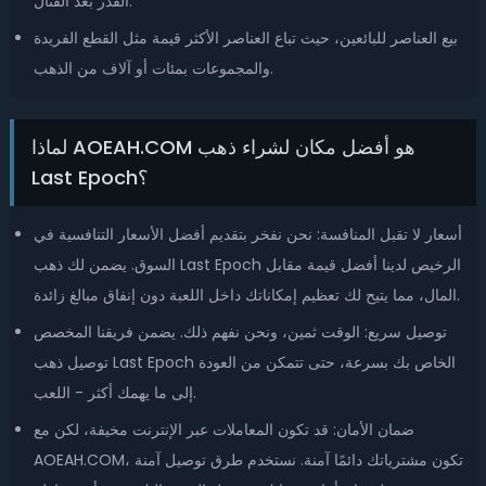
القدر بعد القتال.
بيع العناصر للبائعين، حيث تباع العناصر الأكثر قيمة مثل القطع الفريدة
والمجموعات بمئات أو آلاف من الذهب.
لماذا AOEAH.COM هو أفضل مكان لشراء ذهب
Last Epoch؟
أسعار لا تقبل المنافسة: نحن نفخر بتقديم أفضل الأسعار التنافسية في
السوق. يضمن لك ذهب Last Epoch الرخيص لدينا أفضل قيمة مقابل
المال، مما يتيح لك تعظيم إمكاناتك داخل اللعبة دون إنفاق مبالغ زائدة.
توصيل سريع: الوقت ثمين، ونحن نفهم ذلك. يضمن فريقنا المخصص
توصيل ذهب Last Epoch الخاص بك بسرعة، حتى تتمكن من العودة
إلى ما يهمك أكثر - اللعب.
ضمان الأمان: قد تكون المعاملات عبر الإنترنت مخيفة، لكن مع
AOEAH.COM، تكون مشترياتك دائمًا آمنة. نستخدم طرق توصيل آمنة