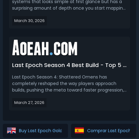
systems that looks simple at first glance but has a
surprising amount of depth once you start mapping
out your points. With Season 4 introducing new
March 30, 2026
mechanics like Omen Windows, Echo Chains, and
Corruption Runes, your Weaver Tree choices now
carry more w...
Last Epoch Season 4 Best Build - Top 5 Best Builds for LE Shattered Omens
Last Epoch Season 4: Shattered Omens has
completely reshaped the way players approach
builds, pushing the meta toward faster progression,
smoother scaling, and—most importantly—reliable
March 27, 2026
performance across all stages of the game. Read
this Last Epoch Season 4 guide, we bring you top 5
best league sta...
Buy Last Epoch Gold
Comprar Last Epoch Go