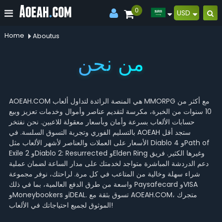
0
USD
Home
Aboutus
من نحن
AOEAH.COM هي المنصة الرائدة لتداول ألعاب MMORPG مع أكثر من
10 سنوات من الخبرة، مكرسة لتقديم عناصر وأموال وخدمات تعزيز وبيع
حسابات الألعاب بسرعة وأمان وبأسعار معقولة للاعبين. نحن نفتخر
بالتسليم الفوري وتجربة التسوق السلسة. في AOEAH ستجد أقل
الأسعار على العملات والعناصر لأشهر الألعاب مثل Diablo 4 وPath of
Exile 2 وDiablo 2: Resurrected وElden Ring وغيرها الكثير. فريق
دعم الدردشة المباشرة متواجد لخدمتك على مدار الساعة لضمان عملية
شراء سهلة وخالية من المتاعب في كل مرة. لراحتك، نوفر مجموعة
واسعة من طرق الدفع العالمية، بما في ذلك Paysafecard وVISA
وMoneybookers وiDEAL. تسوق بثقة مع AOEAH.COM، متجرك
الموثوق لجميع احتياجاتك في الألعاب!