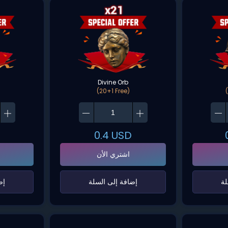
Divine Orb
(20+1 Free)
0.4
USD
اشتري الأن
ة‌
‌إضافة إلى السلة‌
‌إ