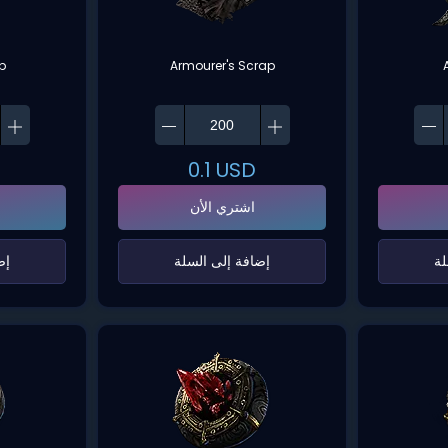
rb
Armourer's Scrap
0.1
USD
اشتري الأن
ة‌
‌إضافة إلى السلة‌
‌إ