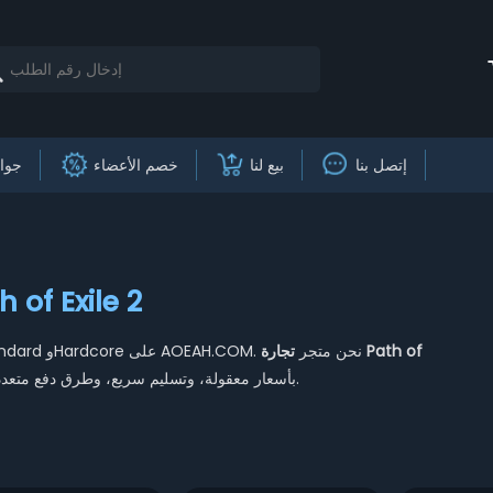
إتصل بنا
بيع لنا
خصم الأعضاء
جوائ
اشترِ عملة PoE 2 الرخيصة - تجارة  2
اشترِ عملة Path of Exile 2 لإصدار 0.5 Runes of Aldur وخوادم Standard وHardcore على AOEAH.COM. نحن متجر
تجارة Path of
آمن وموثوق عبر الإنترنت، نقدم عملة PoE 2 بأسعار معقولة، وتسليم سريع، وطرق دفع متعددة، ومعاملات آمنة.