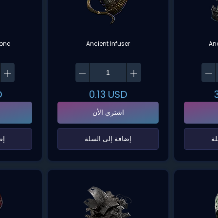
bone
Ancient Infuser
An
D
0.13
USD
اشتري الأن
ة‌
‌إضافة إلى السلة‌
‌إ