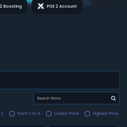
2 Boosting
POE 2 Account
 Z
From Z to A
Lowest Price
Highest Price