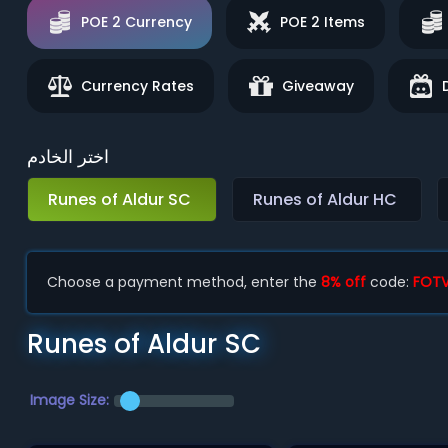
POE 2 Currency
POE 2 Items
Currency Rates
Giveaway
اختر الخادم
Runes of Aldur SC
Runes of Aldur HC
Choose a payment method, enter the
8% off
code:
FOT
Runes of Aldur SC
Image Size: