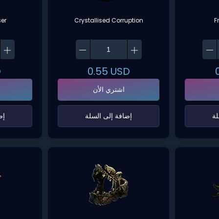
ser
Crystallised Corruption
F
D
0.55
USD
اشتري الأن
ة‌
‌إضافة إلى السلة‌
‌إ