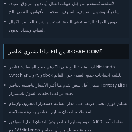
الأسلحة: تُستخدم من قِبل حيوات القتال (بالادين، مرتزق، صياد،
ساحر)، وتشمل السيوف، السيوف الضخمة، الأقواس، العصي، إلخ.
الدوش: العملة الرئيسية في اللعبة، تُستخدم لشراء العناصر، إكمال
المهام، وسداد الديون.
لماذا تشتري عناصر FLi من AOEAH.COM؟
دعم جميع المنصات: عناصر FLi لدينا متاحة للبيع على Nintendo
Switch وPC وPS وXbox لتلبية احتياجات جميع العملاء حول العالم.
ضمان أقل سعر: نقدم هنا أكثر الأسعار تنافسية لعناصر Fantasy Life I
حيث نراقب اتجاهات السوق باستمرار.
تسليم فوري: يعمل فريقنا على مدار الساعة لاستقرار المخزون ولإتمام
المعاملات، لضمان تسليم العناصر بسرعة وسلاسة.
معاملة آمنة 100%: نقوم بتسليم العناصر يدويًا لضمان النقل المتوافق
مع EA/Nintendo وحماية حسابك من أي مخاطر.