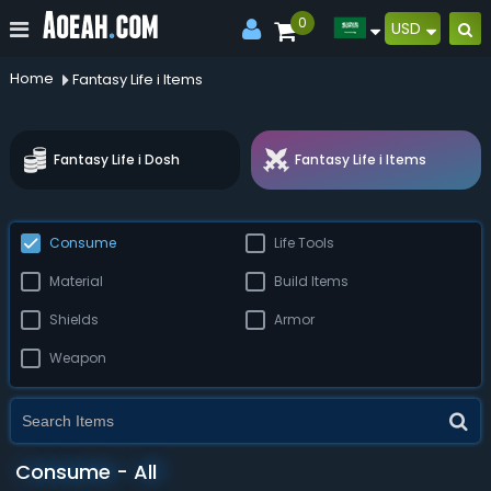
0
USD
Home
Fantasy Life i Items
Fantasy Life i Dosh
Fantasy Life i Items
Consume
Life Tools
Material
Build Items
Shields
Armor
Weapon
Consume - All