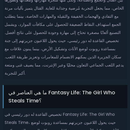
بين القتال والجمع والصناعة، ولكل منها شجرة مهاراتها ومعداتها وتطورها
الخاص، مما يجعل التجربة مُرضية وجذابة للغاية. القتال يتميز بآليات مرنة
مع التفادي والهجمات الخفيفة والثقيلة والمهارات الخاصة، بينما يتطلب
الجمع استهداف النقاط الضعيفة للحصول على مكافآت الموارد، ويشمل
التصنيع ألعابًا مصغرة تحتاج إلى مهارة وجودة للحصول على نتائج أفضل.
تخصيص القاعدة له دور رئيسي، حيث يحول اللاعبون جزيرتهم إلى جنة
بمساعدة روبوت لوضع الأثاث وتشكيل الأرض، بينما يبنون علاقات مع
سكان الجزيرة الذين يمكنهم الانضمام للمغامرات وتعزيز طريقة اللعب.
يدعم اللعب الجماعي التعاون محليًا وعبر الإنترنت، مما يضيف غنى ومتعة
أكبر للتجربة.
ما هي العناصر في Fantasy Life: The Girl Who
Steals Time؟
تخصيص القاعدة له دور رئيسي في Fantasy Life: The Girl Who
Steals Time، حيث يحول اللاعبون جزيرتهم بمساعدة روبوت لوضع