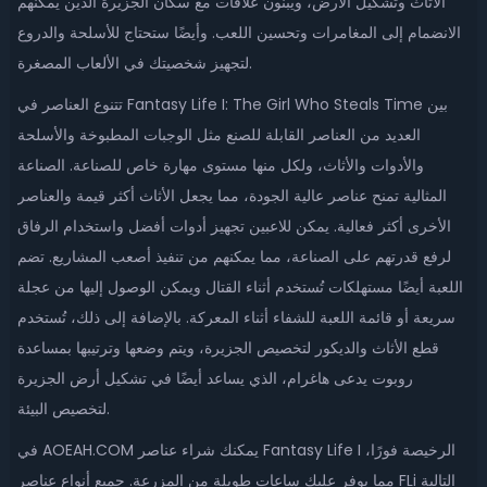
الأثاث وتشكيل الأرض، ويبنون علاقات مع سكان الجزيرة الذين يمكنهم
الانضمام إلى المغامرات وتحسين اللعب. وأيضًا ستحتاج للأسلحة والدروع
لتجهيز شخصيتك في الألعاب المصغرة.
تتنوع العناصر في Fantasy Life I: The Girl Who Steals Time بين
العديد من العناصر القابلة للصنع مثل الوجبات المطبوخة والأسلحة
والأدوات والأثاث، ولكل منها مستوى مهارة خاص للصناعة. الصناعة
المثالية تمنح عناصر عالية الجودة، مما يجعل الأثاث أكثر قيمة والعناصر
الأخرى أكثر فعالية. يمكن للاعبين تجهيز أدوات أفضل واستخدام الرفاق
لرفع قدرتهم على الصناعة، مما يمكنهم من تنفيذ أصعب المشاريع. تضم
اللعبة أيضًا مستهلكات تُستخدم أثناء القتال ويمكن الوصول إليها من عجلة
سريعة أو قائمة اللعبة للشفاء أثناء المعركة. بالإضافة إلى ذلك، تُستخدم
قطع الأثاث والديكور لتخصيص الجزيرة، ويتم وضعها وترتيبها بمساعدة
روبوت يدعى هاغرام، الذي يساعد أيضًا في تشكيل أرض الجزيرة
لتخصيص البيئة.
في AOEAH.COM يمكنك شراء عناصر Fantasy Life I الرخيصة فورًا،
مما يوفر عليك ساعات طويلة من المزرعة. جميع أنواع عناصر FLi التالية