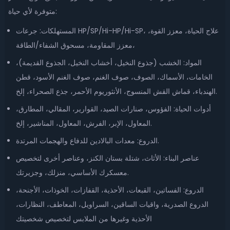
متوفرة لأي حياة:
المستهلكات: جرعات HP/SP/Hi-HP/Hi-SP، علاج الحياة، معزز القوة،
معزز المقاومة، مسحوق الشفاء/الطاقة،
المواد: الخشب (جذوع النخيل، أخشاب النخيل، الجذوع القديمة)،
الخامات، الأسماك، الصوف، صوف الغنم، صوف الغنم الأسود، قطن
الهندباء، قماش القش المنسوج، الأنثوريوم الأحمر، جذع الصحراء، إلخ.
أدوات الحياة: الفؤوس، صنارات الصيد، القوارير، المقالي، المطارق،
المعاول، الإبر، الفرش، المعاول، المناشير، إلخ.
الدروع: معدات البالادين للدفاع والهجمات المرتدة.
عناصر البناء: الأثاث، شتلة بستان الكنز، وعناصر أخرى لتخصيص
معسكرك الأساسي، منزلك، وجزيرتك.
الدروع: الفساتين، القبعات، الأحذية، القفازات، الخوذات، الأجنحة،
الدروع الصدرية، واقيات الساقين، السراويل، المعاطف، النظارات،
الأحذية وغيرها من الملابس لتخصيص شخصيتك