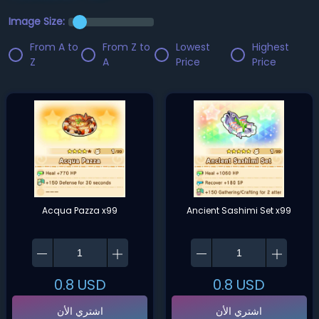
Image Size:
From A to
From Z to
Lowest
Highest
Z
A
Price
Price
Acqua Pazza x99
Ancient Sashimi Set x99
0.8
USD
0.8
USD
اشتري الأن
اشتري الأن