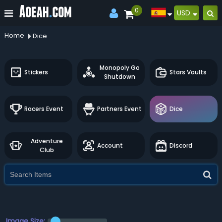
0
USD
Home
Dice
Monopoly Go
Stickers
Stars Vaults
Shutdown
Racers Event
Partners Event
Dice
Adventure
Account
Discord
Club
Image Size: