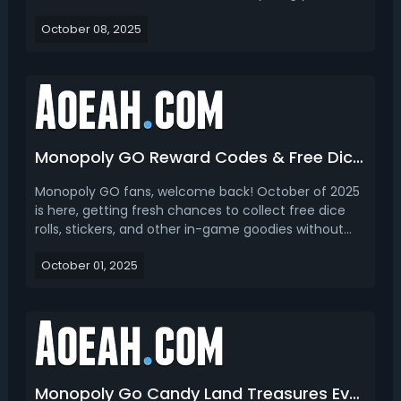
to know about the new sticker sets, the rewards up
October 08, 2025
for grabs, and the special events planned
throughout the season. Plus, you’ll find a clear sch...
Monopoly GO Reward Codes & Free Dice Links Today (October 2025)
Monopoly GO fans, welcome back! October of 2025
is here, getting fresh chances to collect free dice
rolls, stickers, and other in-game goodies without
spending a single penny. Here, we will update
October 01, 2025
the latest Monopoly GO free reward codes and dice
links for October 2025. also tell you how to redeem
t...
Monopoly Go Candy Land Treasures Event Date, Rewards, Strategy & How to Get Pickaxes