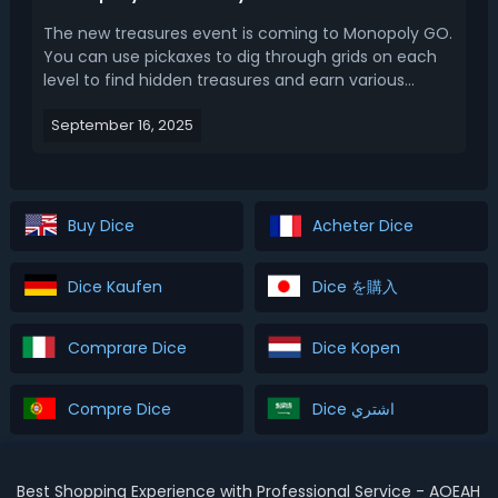
The new treasures event is coming to Monopoly GO.
You can use pickaxes to dig through grids on each
level to find hidden treasures and earn various
rewards. This article will cover the MOGO Candy
September 16, 2025
Land Treasures event date & time, rewards, pickaxe
acquisition & converting, and strategy.Monopoly Go
Ca...
Buy Dice
Acheter Dice
Dice Kaufen
Dice を購入
Comprare Dice
Dice Kopen
Compre Dice
Dice اشتري
Best Shopping Experience with Professional Service - AOEAH