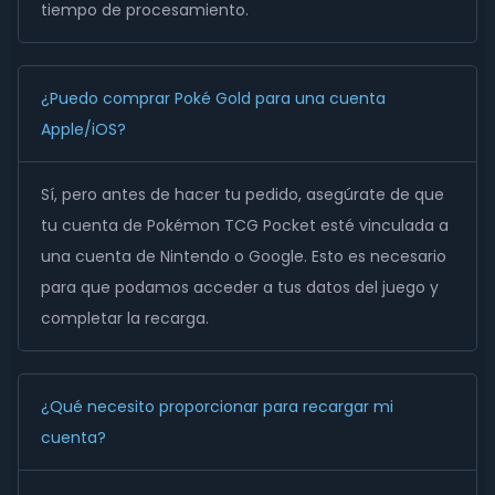
tiempo de procesamiento.
¿Puedo comprar Poké Gold para una cuenta
Apple/iOS?
Sí, pero antes de hacer tu pedido, asegúrate de que
tu cuenta de Pokémon TCG Pocket esté vinculada a
una cuenta de Nintendo o Google. Esto es necesario
para que podamos acceder a tus datos del juego y
completar la recarga.
¿Qué necesito proporcionar para recargar mi
cuenta?