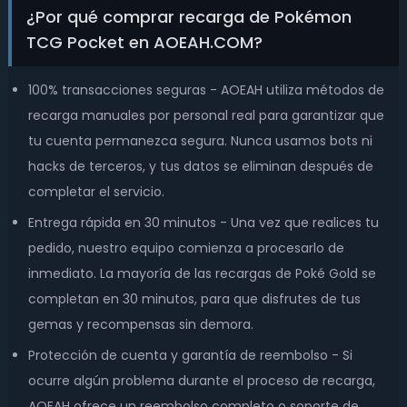
¿Por qué comprar recarga de Pokémon
TCG Pocket en AOEAH.COM?
100% transacciones seguras - AOEAH utiliza métodos de
recarga manuales por personal real para garantizar que
tu cuenta permanezca segura. Nunca usamos bots ni
hacks de terceros, y tus datos se eliminan después de
completar el servicio.
Entrega rápida en 30 minutos - Una vez que realices tu
pedido, nuestro equipo comienza a procesarlo de
inmediato. La mayoría de las recargas de Poké Gold se
completan en 30 minutos, para que disfrutes de tus
gemas y recompensas sin demora.
Protección de cuenta y garantía de reembolso - Si
ocurre algún problema durante el proceso de recarga,
AOEAH ofrece un reembolso completo o soporte de