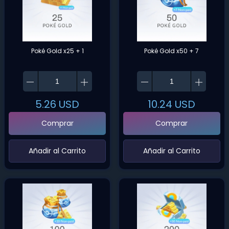
Poké Gold x25 + 1
Poké Gold x50 + 7
5.26
USD
10.24
USD
Comprar
Comprar
‌Añadir al Carrito‌
‌Añadir al Carrito‌