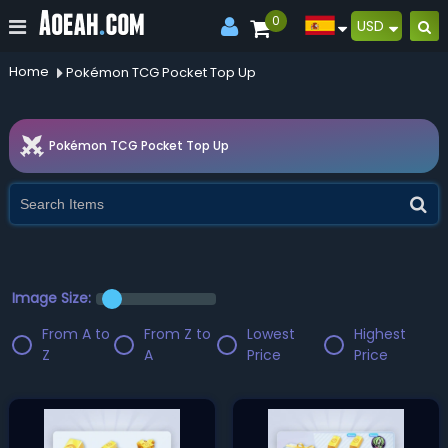
0
USD
Home
Pokémon TCG Pocket Top Up
Pokémon TCG Pocket Top Up
Image Size:
From A to
From Z to
Lowest
Highest
Z
A
Price
Price