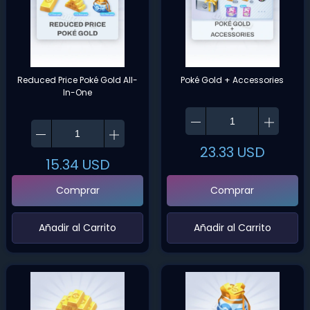
Reduced Price Poké Gold All-
Poké Gold + Accessories
In-One
23.33
USD
15.34
USD
Comprar
Comprar
‌Añadir al Carrito‌
‌Añadir al Carrito‌