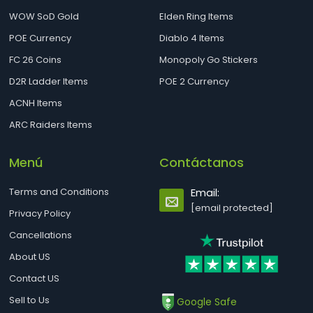
WOW SoD Gold
Elden Ring Items
POE Currency
Diablo 4 Items
FC 26 Coins
Monopoly Go Stickers
D2R Ladder Items
POE 2 Currency
ACNH Items
ARC Raiders Items
Menú
Contáctanos
Terms and Conditions
Email:
[email protected]
Privacy Policy
Cancellations
About US
Contact US
Sell to Us
Google Safe