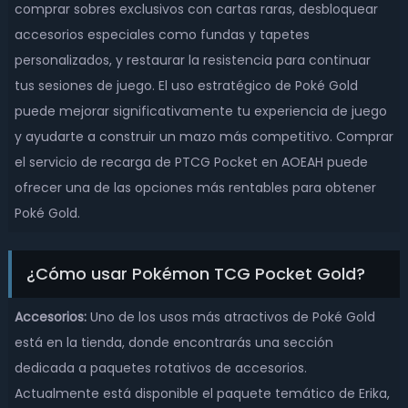
comprar sobres exclusivos con cartas raras, desbloquear
accesorios especiales como fundas y tapetes
personalizados, y restaurar la resistencia para continuar
tus sesiones de juego. El uso estratégico de Poké Gold
puede mejorar significativamente tu experiencia de juego
y ayudarte a construir un mazo más competitivo. Comprar
el servicio de recarga de PTCG Pocket en AOEAH puede
ofrecer una de las opciones más rentables para obtener
Poké Gold.
¿Cómo usar Pokémon TCG Pocket Gold?
Accesorios:
Uno de los usos más atractivos de Poké Gold
está en la tienda, donde encontrarás una sección
dedicada a paquetes rotativos de accesorios.
Actualmente está disponible el paquete temático de Erika,