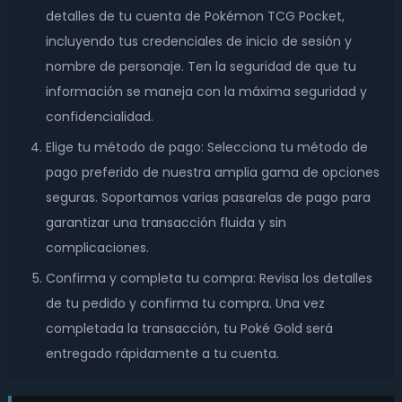
detalles de tu cuenta de Pokémon TCG Pocket,
incluyendo tus credenciales de inicio de sesión y
nombre de personaje. Ten la seguridad de que tu
información se maneja con la máxima seguridad y
confidencialidad.
Elige tu método de pago: Selecciona tu método de
pago preferido de nuestra amplia gama de opciones
seguras. Soportamos varias pasarelas de pago para
garantizar una transacción fluida y sin
complicaciones.
Confirma y completa tu compra: Revisa los detalles
de tu pedido y confirma tu compra. Una vez
completada la transacción, tu Poké Gold será
entregado rápidamente a tu cuenta.