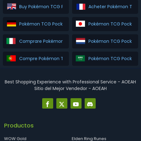
Buy Pokémon TCG Pocket Top Up
Acheter Pokémon TCG 
Pokémon TCG Pocket Top Up Kaufen
Pokémon TCG Pocket 
Comprare Pokémon TCG Pocket Top Up
Pokémon TCG Pocket T
Compre Pokémon TCG Pocket Top Up
Best Shopping Experience with Professional Service - AOEAH
Sitio del Mejor Vendedor - AOEAH
Productos
WOW Gold
Elden Ring Runes