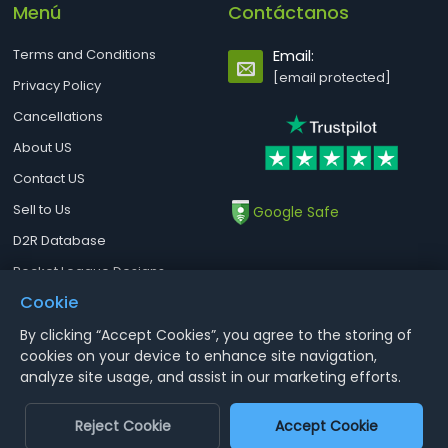
Menú
Contáctanos
Terms and Conditions
Email:
[email protected]
Privacy Policy
Cancellations
About US
Contact US
Sell to Us
Google Safe
D2R Database
Rocket League Designs
Cookie
By clicking “Accept Cookies”, you agree to the storing of
Notice : Using illegal leveling and gold service might terminate the
cookies on your device to enhance site navigation,
account
analyze site usage, and assist in our marketing efforts.
Aoeah.com Copyright 2017-2026, Inc. All Rights Reserved
Reject Cookie
Accept Cookie
Dengfeng Network Technology Limited