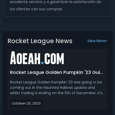
excelente servicio y a garantizar la satisfacción de
los clientes con sus compras.
Rocket League News
View More>
Rocket League Golden Pumpkin '23 Guide: Items, Crate Openings & How To Get
Rocket League Golden Pumpkin ‘23 was going to be
coming out in the Haunted Hallows update and
whilst trading is ending on the 5th of December, it's
not over yet, so you can get your hands on as many
October 20, 2023
Golden Pumpkin 2023 as there are in circulation that
you're willing to trade for. In our Rocket Leagu...