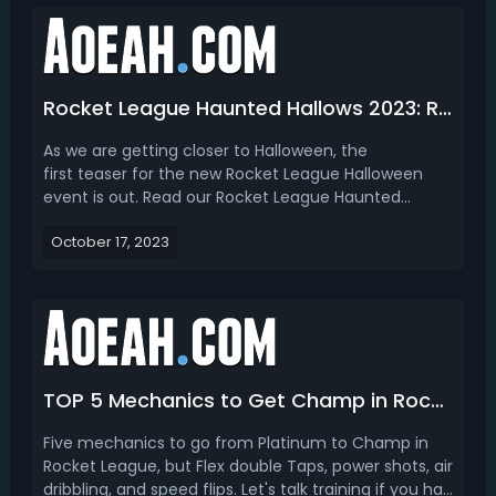
Rocket League Haunted Hallows 2023: Release Date, Halloween Items, Golden Pumpkin '23 & More
As we are getting closer to Halloween, the
first teaser for the new Rocket League Halloween
event is out. Read our Rocket League Haunted
Hallows event guide 2023, we talk about the release
October 17, 2023
date, items, Golden Pumpkin ‘23, challenges,
rewards, and a new map. Rocket League Halloween
Event 2023 - New I...
TOP 5 Mechanics to Get Champ in Rocket League
Five mechanics to go from Platinum to Champ in
Rocket League, but Flex double Taps, power shots, air
dribbling, and speed flips. Let's talk training if you had