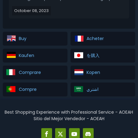
to pick the top 5 most influential training packs drills
October 08, 2023
and Workshop apps that have helped you get to
where you're at today, what are they?...
Buy
Acheter
Kaufen
を購入
Comprare
Kopen
Compre
اشتري
Best Shopping Experience with Professional Service - AOEAH
Sitio del Mejor Vendedor - AOEAH