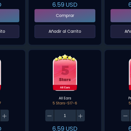
D
6.59
USD
Comprar
ito‌
‌Añadir al Carrito‌
‌Añ
All Ears
P
7
5 Stars-S17-6
5
D
6.59
USD