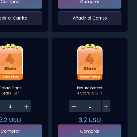
Comprar
Comprar
adir al Carrito‌
‌Añadir al Carrito‌
Salad Plans
Picture Perfect
4 Stars-S17-1
4 Stars-S16-4
3.2
USD
3.2
USD
Comprar
Comprar