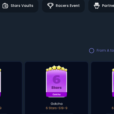
Stars Vaults
Racers Event
Partne
From A to
Gotcha
9
6 Stars-S19-9
6