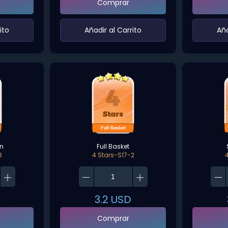
Comprar
ito‌
‌Añadir al Carrito‌
‌Añ
in
Full Basket
3
4 Stars-S17-2
3.2
USD
Comprar