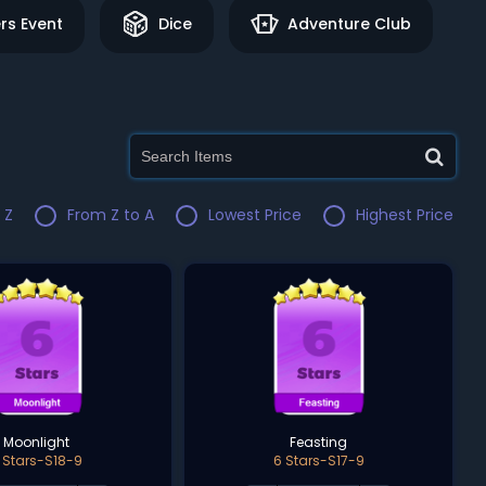
rs Event
Dice
Adventure Club
 Z
From Z to A
Lowest Price
Highest Price
Moonlight
Feasting
 Stars-S18-9
6 Stars-S17-9