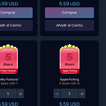
6.59
USD
6.59
USD
Comprar
Comprar
adir al Carrito‌
‌Añadir al Carrito‌
retty Pastoral
Apple Picking
 Stars-S16-7
5 Stars-S15-9
6.59
USD
6.59
USD