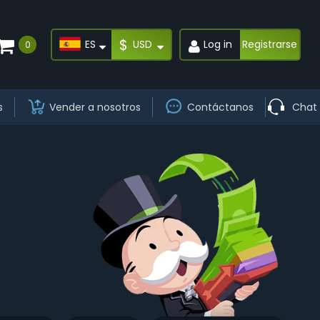
$
ES
USD
Log in
Registrarse
0
s
Vender a nosotros
Contáctanos
Chat 