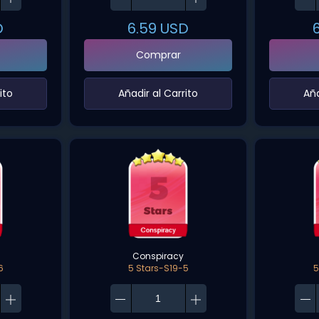
D
6.59
USD
Comprar
ito‌
‌Añadir al Carrito‌
‌Añ
Conspiracy
6
5 Stars-S19-5
5