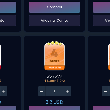
Comprar
ito‌
‌Añadir al Carrito‌
‌Añ
Work of Art
9
4 Stars-S19-2
4
D
3.2
USD