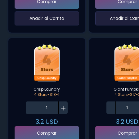
Comprar
Comprar
‌Añadir al Carrito‌
‌Añadir al Carr
Crisp Laundry
Giant Pumpk
4 Stars-S18-1
4 Stars-S17-
3.2
USD
3.2
USD
Comprar
Comprar