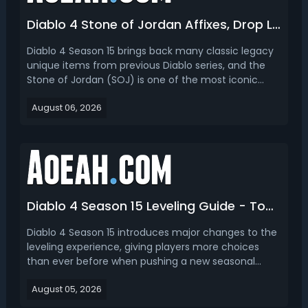
Diablo 4 Stone of Jordan Affixes, Drop Location & How to Get
Diablo 4 Season 15 brings back many classic legacy
unique items from previous Diablo series, and the
Stone of Jordan (SOJ) is one of the most iconic
returning endgame rings. First famous in Diablo 2,
August 06, 2026
this legacy unique ring returns in Diablo 4 with
reworked stats and powerful unique mechanics,
becom...
Diablo 4 Season 15 Leveling Guide - Top 3 Best Ways to Get Level 70
Diablo 4 Season 15 introduces major changes to the
leveling experience, giving players more choices
than ever before when pushing a new seasonal
character from Level 1 to Level 70. This Diablo 4
August 05, 2026
Season 15 leveling guide covers the 3 best leveling
strategies and explains which method is best for