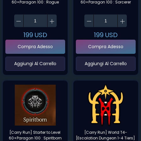
60+Paragon 100 : Rogue
60+Paragon 100 : Sorcerer
199
USD
199
USD
Compra Adesso
Compra Adesso
‌Aggiungi Al Carrello‌
‌Aggiungi Al Carrello‌
[Carry Run] Starter to Level 
[Carry Run] World T4-
60+Paragon 100 : Spiritborn
[Escalation Dungeon 1-4 Tiers] 