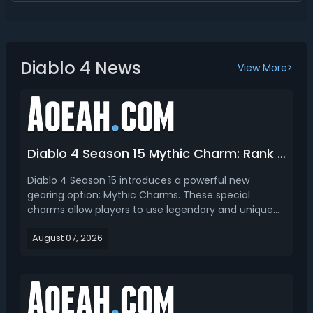
Diablo 4 News
View More>
Diablo 4 Season 15 Mythic Charm: Rank Best Mythic Charms & How to Craft
Diablo 4 Season 15 introduces a powerful new
gearing option: Mythic Charms. These special
charms allow players to use legendary and unique
powers in a new equipment slot, creating more build
August 07, 2026
customization options and opening up new
endgame possibilities. In this D4 Season 15 mythic
charms guide, we ...