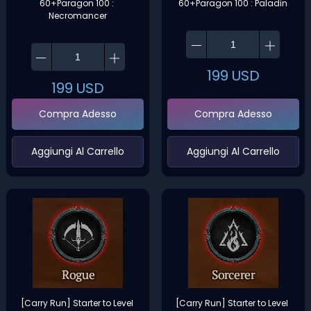
60+Paragon 100 : 
60+Paragon 100 : Paladin
Necromancer
199
USD
199
USD
Compra Adesso
Compra Adesso
‌Aggiungi Al Carrello‌
‌Aggiungi Al Carrello‌
[Carry Run] Starter to Level 
[Carry Run] Starter to Level 