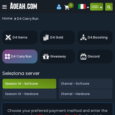
0
USD
Home
D4 Carry Run
D4 Items
D4 Gold
D4 Boosting
D4 Carry Run
Giveaway
Discord
Seleziona server
Season 14 - Softcore
Eternal - Softcore
Season 14 - Hardcore
Eternal - Hardcore
Choose your preferred payment method and enter the