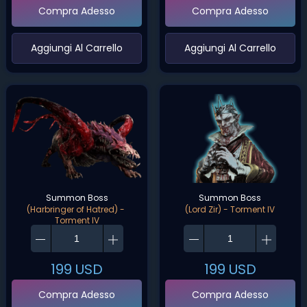
Compra Adesso
Compra Adesso
‌Aggiungi Al Carrello‌
‌Aggiungi Al Carrello‌
Summon Boss
Summon Boss
(Harbringer of Hatred) - 
(Lord Zir) - Torment IV
Torment IV
199
USD
199
USD
Compra Adesso
Compra Adesso