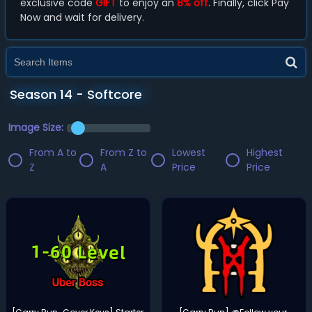
exclusive code
GIFT
to enjoy an
8% off
. Finally, click Pay
Now and wait for delivery.
Season 14 - Softcore
Image Size:
From A to
From Z to
Lowest
Highest
Z
A
Price
Price