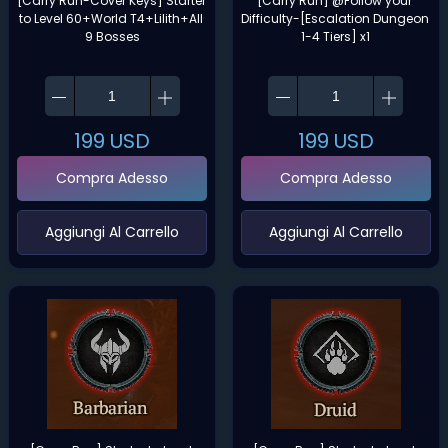
[Carry Run-Cover Keys] Starter 
[Carry Run] @Follow your 
to Level 60+World T4+Lilith+All 
Difficulty-[Escalation Dungeon 
9 Bosses
1-4 Tiers] x1
199
USD
199
USD
Compra Adesso
Compra Adesso
‌Aggiungi Al Carrello‌
‌Aggiungi Al Carrello‌