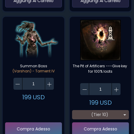
‌Aggiungi Al Carrello‌
‌Aggiungi Al Carrello‌
Summon Boss
The Pit of Artificers ---Give key 
(Varshan) - Torment IV
for 100% loots
199
USD
199
USD
(Tier 10)
Compra Adesso
Compra Adesso