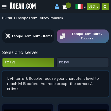
0
USD
Home
Escape From Tarkov Roubles
Escape From Tarkov
Escape From Tarkov Items
Roubles
Seleziona server
PC PVE
PC PVP
1. All items & Roubles require your character's level to
reach lvl 15 before the trade except the Armors &
Bullets.