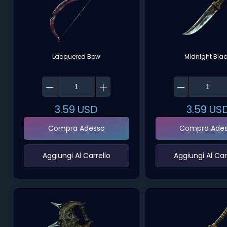
Lacquered Bow
Midnight Bla
3.59
USD
3.59
US
Compra Adesso
Compra Ade
‌Aggiungi Al Carrello‌
‌Aggiungi Al Carr