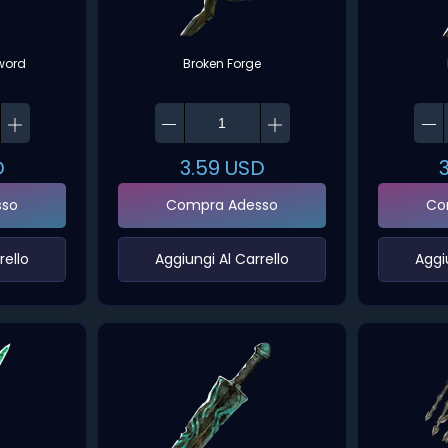
word
Broken Forge
D
3.59
USD
sso
Compra Adesso
Co
ello‌
‌Aggiungi Al Carrello‌
‌Aggi