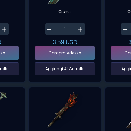
r
Cronus
C
D
3.59
USD
sso
Compra Adesso
Co
ello‌
‌Aggiungi Al Carrello‌
‌Aggi