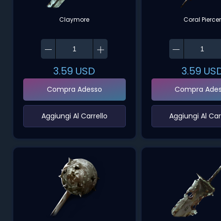
Claymore
Coral Pierce
3.59
USD
3.59
US
Compra Adesso
Compra Ade
‌Aggiungi Al Carrello‌
‌Aggiungi Al Carr