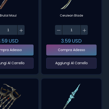
Brutal Maul
Cerulean Blade
3.59
USD
3.59
USD
mpra Adesso
Compra Adesso
ungi Al Carrello‌
‌Aggiungi Al Carrello‌