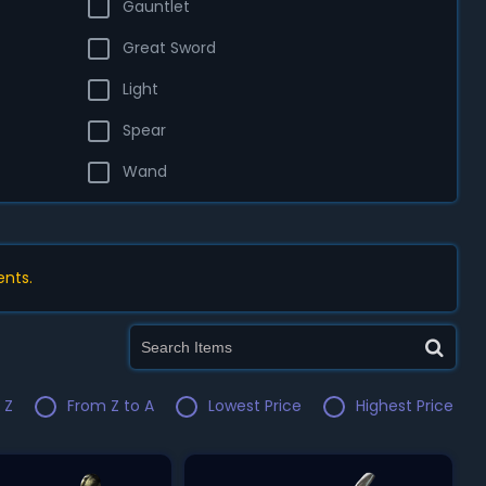
Gauntlet
Great Sword
Light
Spear
Wand
ents.
 Z
From Z to A
Lowest Price
Highest Price