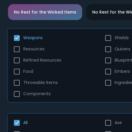
No Rest for the Wicked Items
No Rest for the W
Weapons
Shields
Resources
Quivers
Refined Resources
Blueprin
Food
Embers
Throwable Items
Ingredie
Components
All
Axe