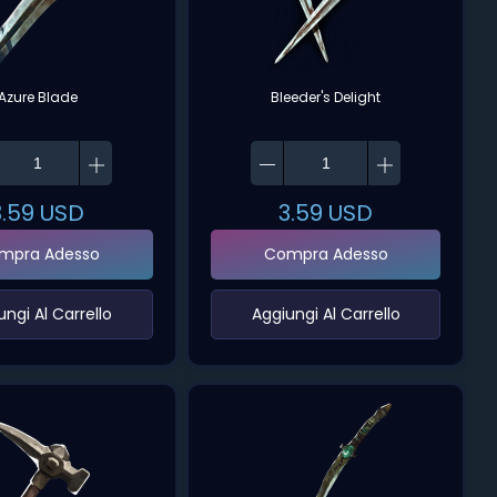
Azure Blade
Bleeder's Delight
3.59
USD
3.59
USD
mpra Adesso
Compra Adesso
ungi Al Carrello‌
‌Aggiungi Al Carrello‌