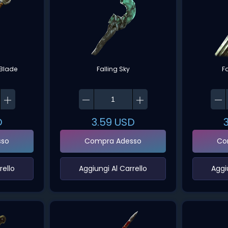
Blade
Falling Sky
F
D
3.59
USD
sso
Compra Adesso
Co
ello‌
‌Aggiungi Al Carrello‌
‌Aggi