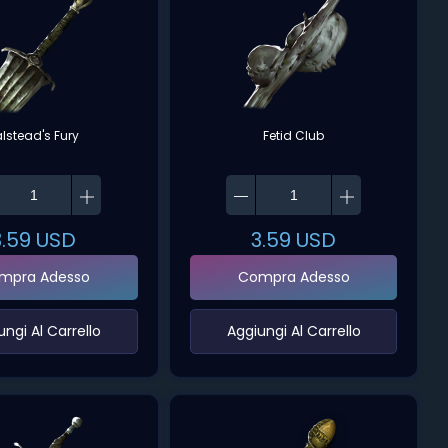
alstead's Fury
Fetid Club
3.59
USD
3.59
USD
mpra Adesso
Compra Adesso
ungi Al Carrello‌
‌Aggiungi Al Carrello‌