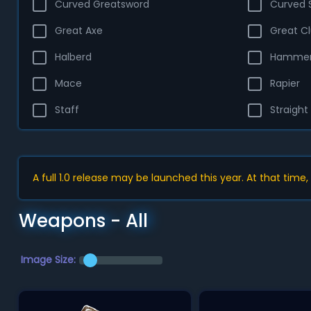
Curved Greatsword
Curved 
Great Axe
Great C
Halberd
Hamme
Mace
Rapier
Staff
Straight
A full 1.0 release may be launched this year. At that time
Weapons - All
Image Size: