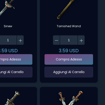
Sinew
Tarnished Wand
3.59
USD
3.59
USD
mpra Adesso
Compra Adesso
ungi Al Carrello‌
‌Aggiungi Al Carrello‌