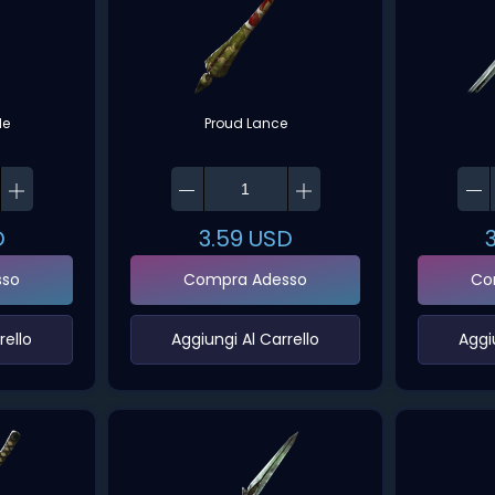
de
Proud Lance
D
3.59
USD
sso
Compra Adesso
Co
ello‌
‌Aggiungi Al Carrello‌
‌Aggi