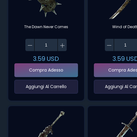
The Dawn Never Comes
Wind of Deat
3.59
USD
3.59
US
Compra Adesso
Compra Ade
‌Aggiungi Al Carrello‌
‌Aggiungi Al Carr