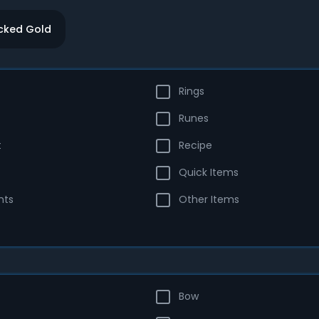
icked Gold
Rings
Runes
t
Recipe
Quick Items
nts
Other Items
Bow