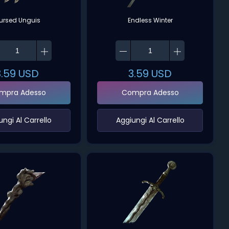
ursed Unguis
Endless Winter
3.59
USD
3.59
USD
mpra Adesso
Compra Adesso
ungi Al Carrello‌
‌Aggiungi Al Carrello‌