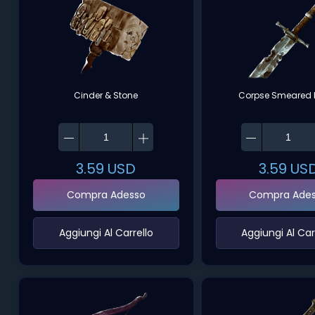
Cinder & Stone
Corpse Smeared 
3.59
USD
3.59
US
Compra Adesso
Compra Ade
‌Aggiungi Al Carrello‌
‌Aggiungi Al Carr