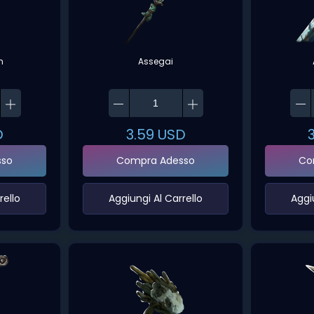
h
Assegai
D
3.59
USD
sso
Compra Adesso
Co
ello‌
‌Aggiungi Al Carrello‌
‌Aggi