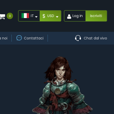
$
IT
USD
Log in
Iscriviti
0
a noi
Contattaci
Chat dal vivo