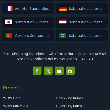
Acheter Subnautica 2 Items
Subnautica 2 Items Ka
Subnautica 2 Items を購入
Subnautica 2 Items Ko
Compre Subnautica 2 Items
Subnautica 2 Ite
Best Shopping Experience with Professional Service - AOEAH
Sito del venditore dei migliori giochi - AOEAH
Prodotti
WOW Gold
Elden Ring Runes
WOW SoD Gold
Elden Ring Items