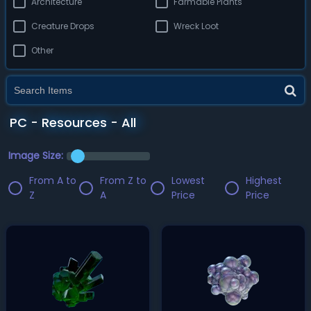
Architecture
Farmable Plants
Creature Drops
Wreck Loot
Other
PC - Resources - All
Image Size:
From A to
From Z to
Lowest
Highest
Z
A
Price
Price