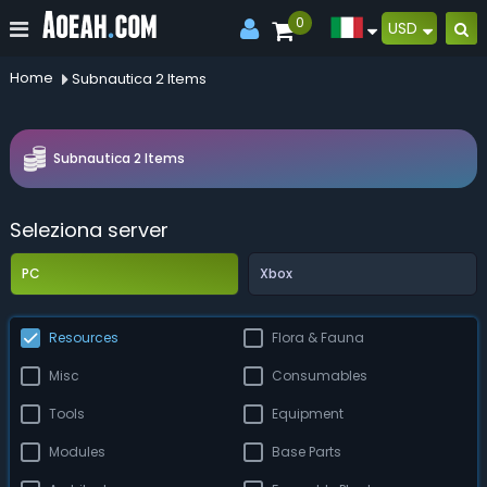
0
USD
Home
Subnautica 2 Items
Subnautica 2 Items
Seleziona server
PC
Xbox
Resources
Flora & Fauna
Misc
Consumables
Tools
Equipment
Modules
Base Parts