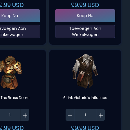
9.99
USD
99.99
USD
Koop Nu
Koop Nu
oevoegen Aan
‌Toevoegen Aan
inkelwagen‌
Winkelwagen‌
k The Brass Dome
6 Link Victario's Influence
9.99
USD
99.99
USD