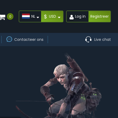
$
NL
USD
Log in
Registreer
0
Contacteer ons
Live chat