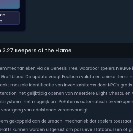
Aan
n‌
n 3.27 Keepers of the Flame
 itemmechanieken via de Genesis Tree, waardoor spelers nieuwe it
raftblood. De update voegt Foulborn valuta en unieke items met
akt massale identificatie van inventarisitems door NPC's gratis
teration, het gelijktijdig openen van meerdere Blight Chests, en
ssysteem het mogelijk om PoE items automatisch te verkopen 
e de voortgang van edelstenen vereenvoudigt.
em gekoppeld aan de Breach-mechaniek dat spelers toestaat item
Grafts kunnen worden uitgerust om passieve statbonussen of gl