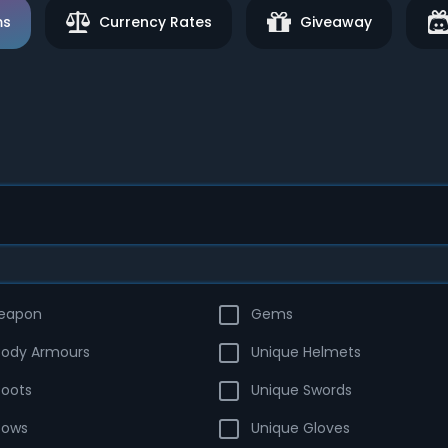
ms
Currency Rates
Giveaway
Weapon
Gems
Body Armours
Unique Helmets
Boots
Unique Swords
Bows
Unique Gloves