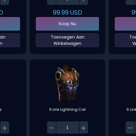
D
99.99
USD
9
Koop Nu
Aan
‌Toevoegen Aan
‌T
n‌
Winkelwagen‌
W
i
6 Link Lightning Coil
6 Lin