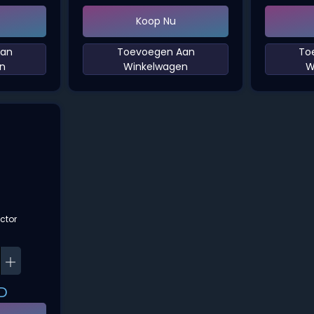
Koop Nu
Aan
‌Toevoegen Aan
‌T
n‌
Winkelwagen‌
W
ector
D