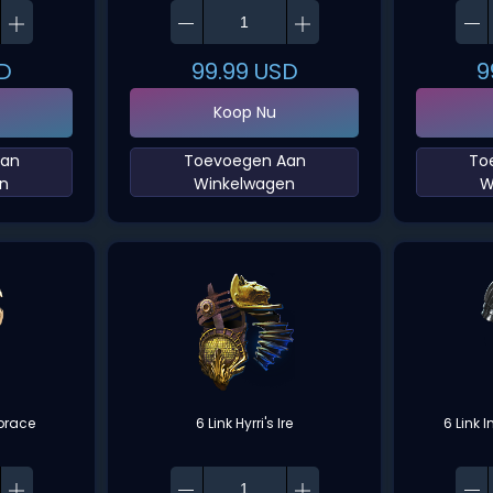
D
99.99
USD
9
Koop Nu
Aan
‌Toevoegen Aan
‌T
n‌
Winkelwagen‌
W
mbrace
6 Link Hyrri's Ire
6 Link 