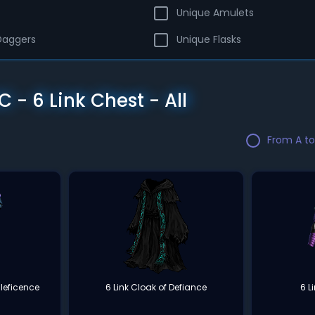
Unique Amulets
Daggers
Unique Flasks
 - 6 Link Chest - All
From A to
leficence
6 Link Cloak of Defiance
6 L