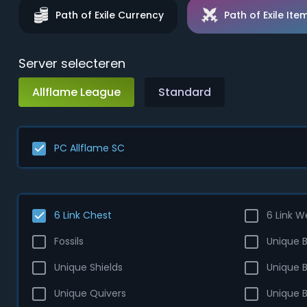
Path of Exile Currency
Path of Exile Ite
Server selecteren
Allflame League
Standard
PC Allflame SC
6 Link Chest
6 Link 
Fossils
Unique 
Unique Shields
Unique 
Unique Quivers
Unique 