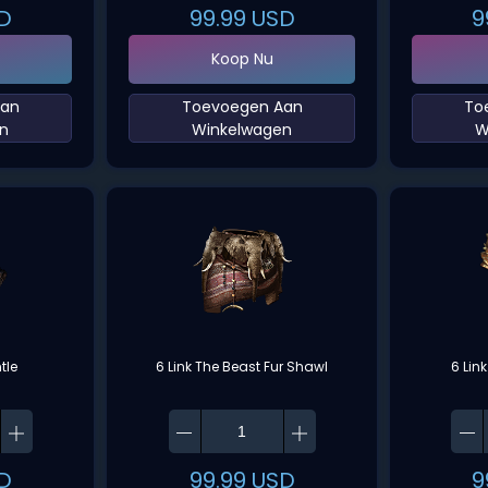
D
99.99
USD
9
Koop Nu
Aan
‌Toevoegen Aan
‌T
n‌
Winkelwagen‌
W
tle
6 Link The Beast Fur Shawl
6 Lin
D
99.99
USD
9