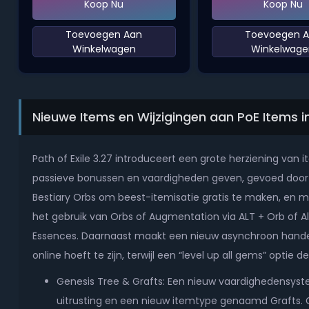
Koop Nu
Koop Nu
‌Toevoegen Aan
‌Toevoegen 
Winkelwagen‌
Winkelwage
Nieuwe Items en Wijzigingen aan PoE Items i
Path of Exile 3.27 introduceert een grote herziening van
passieve bonussen en vaardigheden geven, gevoed door G
Bestiary Orbs om beest-itemisatie gratis te maken, en ma
het gebruik van Orbs of Augmentation via ALT + Orb of Al
Essences. Daarnaast maakt een nieuw asynchroon handel
online hoeft te zijn, terwijl een “level up all gems” opti
Genesis Tree & Grafts: Een nieuw vaardighedensyste
uitrusting en een nieuw itemtype genaamd Grafts. 