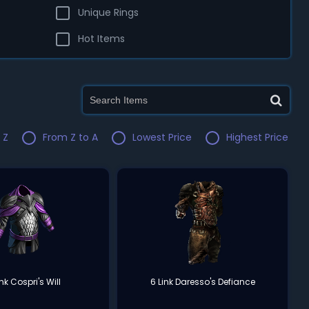
Unique Rings
Hot Items
 Z
From Z to A
Lowest Price
Highest Price
ink Cospri's Will
6 Link Daresso's Defiance