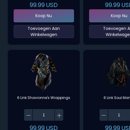
99.99
USD
99.99
US
Koop Nu
Koop Nu
‌Toevoegen Aan
‌Toevoegen 
Winkelwagen‌
Winkelwage
6 Link Shavronne's Wrappings
6 Link Soul Man
99.99
USD
99.99
US