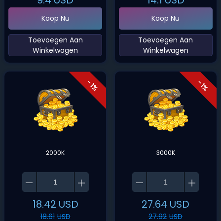
9.4
USD
14.1
USD
Koop Nu
Koop Nu
‌Toevoegen Aan
‌Toevoegen Aan
Winkelwagen‌
Winkelwagen‌
- 1%
- 1%
2000K
3000K
18.42
USD
27.64
USD
18.61
USD
27.92
USD