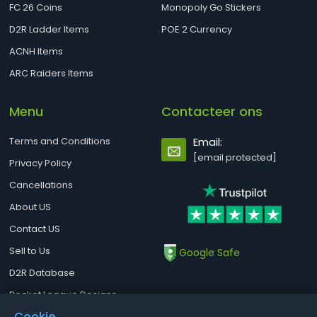
FC 26 Coins
Monopoly Go Stickers
D2R Ladder Items
POE 2 Currency
ACNH Items
ARC Raiders Items
Menu
Contacteer ons
Terms and Conditions
Email:
[email protected]
Privacy Policy
Cancellations
About US
Contact US
Sell to Us
Google Safe
D2R Database
Rocket League Designs
Cookie