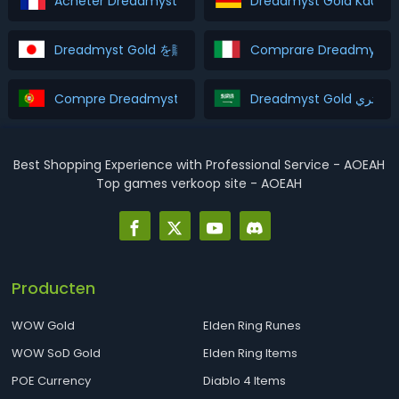
Acheter Dreadmyst Gold
Dreadmyst Gold Kaufe
Dreadmyst Gold を購入
Comprare Dreadmyst G
Compre Dreadmyst Gold
Dreadmyst Gold اشتري
Best Shopping Experience with Professional Service - AOEAH
Top games verkoop site - AOEAH
Producten
WOW Gold
Elden Ring Runes
WOW SoD Gold
Elden Ring Items
POE Currency
Diablo 4 Items