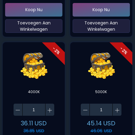
Koop Nu
Koop Nu
‌Toevoegen Aan
‌Toevoegen Aan
Winkelwagen‌
Winkelwagen‌
- 2%
- 2%
4000K
5000K
36.11
USD
45.14
USD
36.85
USD
46.06
USD