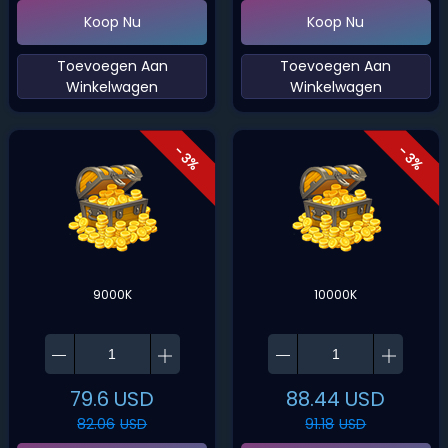
Koop Nu
Koop Nu
‌Toevoegen Aan
‌Toevoegen Aan
Winkelwagen‌
Winkelwagen‌
- 3%
- 3%
9000K
10000K
79.6
USD
88.44
USD
82.06
USD
91.18
USD