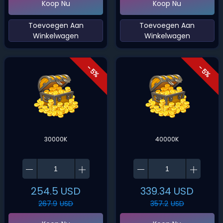
Koop Nu
Koop Nu
‌Toevoegen Aan
‌Toevoegen Aan
Winkelwagen‌
Winkelwagen‌
- 5%
- 5%
30000K
40000K
254.5
USD
339.34
USD
267.9
USD
357.2
USD