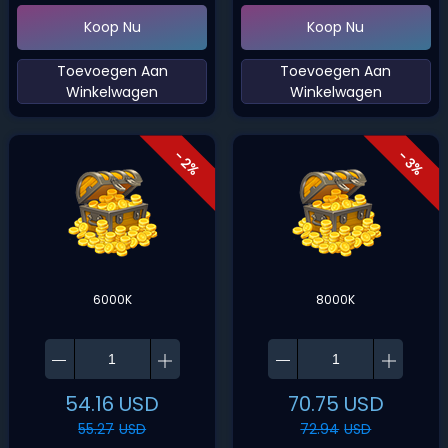
Koop Nu
Koop Nu
‌Toevoegen Aan
‌Toevoegen Aan
Winkelwagen‌
Winkelwagen‌
- 2%
- 3%
6000K
8000K
54.16
USD
70.75
USD
55.27
USD
72.94
USD