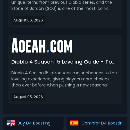
unique items from previous Diablo series, and the
Stone of Jordan (SOJ) is one of the most iconic
returning endgame rings. First famous in Diablo 2,
August 06, 2026
this legacy unique ring returns in Diablo 4 with
reworked stats and powerful unique mechanics,
becom...
Diablo 4 Season 15 Leveling Guide - Top 3 Best Ways to Get Level 70
Diablo 4 Season 15 introduces major changes to the
leveling experience, giving players more choices
than ever before when pushing a new seasonal
character from Level 1 to Level 70. This Diablo 4
August 05, 2026
Season 15 leveling guide covers the 3 best leveling
strategies and explains which method is best for
diff...
Buy D4 Boosting
Comprar D4 Boosting