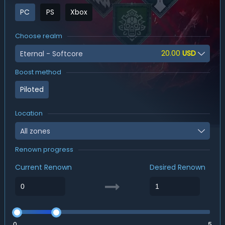
PC
PS
Xbox
Choose realm
20.00
USD
Eternal - Softcore
Boost method
Piloted
Location
All zones
Renown progress
Current Renown
Desired Renown
0
5