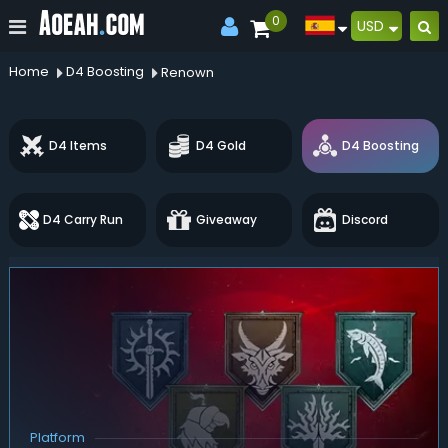
0
USD
Home
D4 Boosting
Renown
D4 Items
D4 Gold
D4 Boosting
D4 Carry Run
Giveaway
Discord
Platform