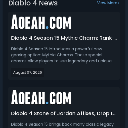
Diablo 4 News
View More>
Diablo 4 Season 15 Mythic Charm: Rank Best Mythic Charms & How to Craft
Diablo 4 Season 15 introduces a powerful new
gearing option: Mythic Charms. These special
charms allow players to use legendary and unique
powers in a new equipment slot, creating more build
August 07, 2026
customization options and opening up new
endgame possibilities. In this D4 Season 15 mythic
charms guide, we ...
Diablo 4 Stone of Jordan Affixes, Drop Location & How to Get
Diablo 4 Season 15 brings back many classic legacy