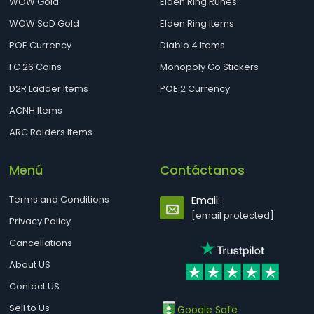
WOW Gold
Elden Ring Runes
WOW SoD Gold
Elden Ring Items
POE Currency
Diablo 4 Items
FC 26 Coins
Monopoly Go Stickers
D2R Ladder Items
POE 2 Currency
ACNH Items
ARC Raiders Items
Menú
Contáctanos
Terms and Conditions
Email:
[email protected]
Privacy Policy
Cancellations
About US
Contact US
Sell to Us
Google Safe