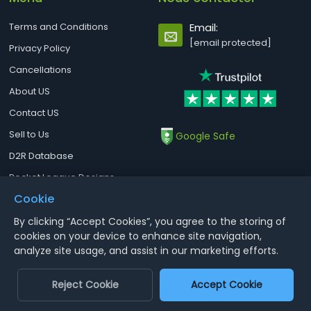
Moon Guard-Alliance
Moon Guard-Horde
Terms and Conditions
Email:
[email protected]
Privacy Policy
Moonrunner-Alliance
Moonrunner-Horde
Cancellations
Mug'thol-Alliance
Mug'thol-Horde
About US
Muradin-Alliance
Muradin-Horde
Contact US
Nagrand-Alliance
Nagrand-Horde
Sell to Us
Google Safe
D2R Database
Nathrezim-Alliance
Nathrezim-Horde
Rocket League Designs
Nazgrel-Alliance
Nazgrel-Horde
Cookie
Nazjatar-Alliance
Nazjatar-Horde
By clicking “Accept Cookies”, you agree to the storing of
Notice : Using illegal leveling and gold service might terminate the
cookies on your device to enhance site navigation,
account
Nemesis-Alliance
Nemesis-Horde
analyze site usage, and assist in our marketing efforts.
Ner'zhul-Alliance
Ner'zhul-Horde
Aoeah.com Copyright 2017-2026, Inc. All Rights Reserved
Reject Cookie
Accept Cookie
Dengfeng Network Technology Limited
Nesingwary-Alliance
Nesingwary-Horde