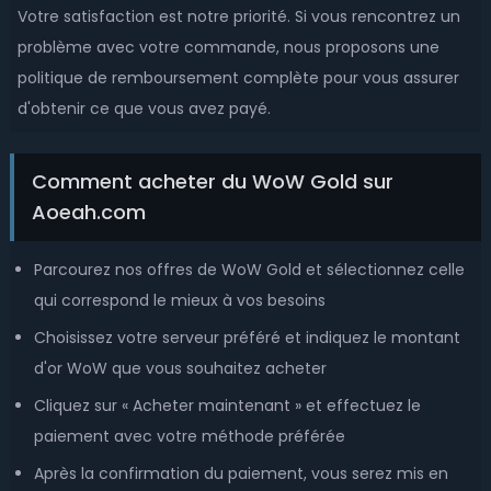
Votre satisfaction est notre priorité. Si vous rencontrez un
Jaedenar-Alliance
Jaedenar-Horde
problème avec votre commande, nous proposons une
Jubei'Thos-Alliance
Jubei'Thos-Horde
politique de remboursement complète pour vous assurer
Kael'thas-Alliance
Kael'thas-Horde
d'obtenir ce que vous avez payé.
Kalecgos-Alliance
Kalecgos-Horde
Comment acheter du WoW Gold sur
Kargath-Alliance
Kargath-Horde
Aoeah.com
Kel'Thuzad-Alliance
Kel'Thuzad-Horde
Parcourez nos offres de WoW Gold et sélectionnez celle
Khadgar-Alliance
Khadgar-Horde
qui correspond le mieux à vos besoins
Khaz Modan-Alliance
Khaz Modan-Horde
Choisissez votre serveur préféré et indiquez le montant
d'or WoW que vous souhaitez acheter
Khaz'goroth-Alliance
Khaz'goroth-Horde
Cliquez sur « Acheter maintenant » et effectuez le
Kil'jaeden-Alliance
Kil'jaeden-Horde
paiement avec votre méthode préférée
Kilrogg-Alliance
Kilrogg-Horde
Après la confirmation du paiement, vous serez mis en