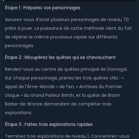
Drenden-Alliance
Drenden-Horde
Étape 1 : Préparez vos personnages
Dunemaul-Alliance
Dunemaul-Horde
Assurez-vous d'avoir plusieurs personnages de niveau 70
Durotan-Alliance
Durotan-Horde
prêts à jouer. La puissance de cette méthode vient du fait
de répéter le même processus rapide sur différents
Duskwood-Alliance
Duskwood-Horde
personnages.
Earthen Ring-Alliance
Earthen Ring-Horde
Étape 2 : Récupérez les quêtes qui se chevauchent
Echo Isles-Alliance
Echo Isles-Horde
Rendez-vous au centre de quêtes principal de Dornogal.
Eitrigg-Alliance
Eitrigg-Horde
Sur chaque personnage, prenez les trois quêtes clés : «
Appel de l'Âme-Monde » de Fen, « Archives du Premier
Eldre'Thalas-Alliance
Eldre'Thalas-Horde
Disque » du Grand Parleur Brinth, et la quête de Brann
Elune-Alliance
Elune-Horde
Barbe-de-Bronze demandant de compléter trois
explorations.
Emerald Dream-Alliance
Emerald Dream-Horde
Étape 3 : Faites trois explorations rapides
Eonar-Alliance
Eonar-Horde
Terminez trois explorations de niveau 1. Concentrez-vous
Eredar-Alliance
Eredar-Horde