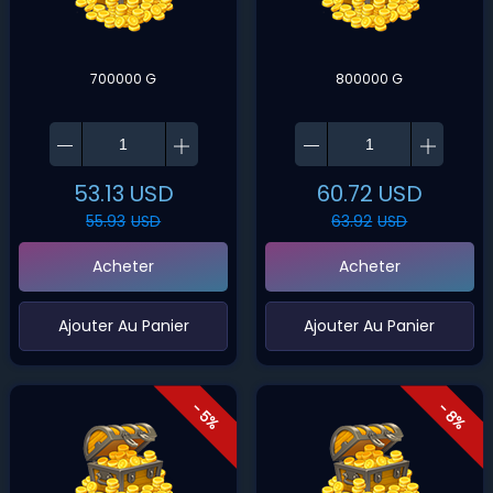
Blackwing Lair-Alliance
Blackwing Lair-Horde
700000 G
800000 G
Blade's Edge-Alliance
Blade's Edge-Horde
Bladefist-Alliance
Bladefist-Horde
Bleeding Hollow-Alliance
Bleeding Hollow-Horde
53.13
USD
60.72
USD
Blood Furnace-Alliance
55.93
USD
Blood Furnace-Horde
63.92
USD
Bloodhoof-Alliance
Bloodhoof-Horde
Acheter
Acheter
Bloodscalp-Alliance
Bloodscalp-Horde
‌Ajouter Au Panier
‌Ajouter Au Panier
Bonechewer-Alliance
Bonechewer-Horde
Borean Tundra-Alliance
Borean Tundra-Horde
- 5%
- 8%
Boulderfist-Alliance
Boulderfist-Horde
Bronzebeard-Alliance
Bronzebeard-Horde