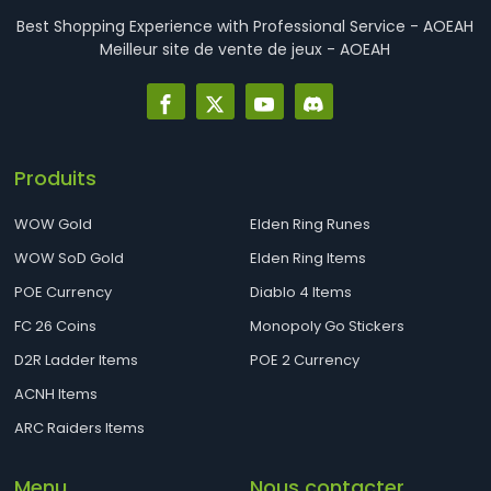
Best Shopping Experience with Professional Service - AOEAH
Maelstrom-Alliance
Maelstrom-Horde
Meilleur site de vente de jeux - AOEAH
Magtheridon-Alliance
Magtheridon-Horde
Maiev-Alliance
Maiev-Horde
Produits
Mal'Ganis-Alliance
Mal'Ganis-Horde
Malfurion-Alliance
Malfurion-Horde
WOW Gold
Elden Ring Runes
WOW SoD Gold
Elden Ring Items
Malorne-Alliance
Malorne-Horde
POE Currency
Diablo 4 Items
Malygos-Alliance
Malygos-Horde
FC 26 Coins
Monopoly Go Stickers
Mannoroth-Alliance
Mannoroth-Horde
D2R Ladder Items
POE 2 Currency
ACNH Items
Medivh-Alliance
Medivh-Horde
ARC Raiders Items
Misha-Alliance
Misha-Horde
Mok'Nathal-Alliance
Mok'Nathal-Horde
Menu
Nous contacter