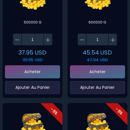
Azgalor-Alliance
Azgalor-Horde
Azjol-Nerub-Alliance
Azjol-Nerub-Horde
500000 G
600000 G
Azralon-Alliance
Azralon-Horde
Azshara-Alliance
Azshara-Horde
Azuremyst-Alliance
Azuremyst-Horde
37.95
USD
45.54
USD
39.95
USD
47.94
USD
Baelgun-Alliance
Baelgun-Horde
Acheter
Acheter
Balnazzar-Alliance
Balnazzar-Horde
Barthilas-Alliance
Barthilas-Horde
‌Ajouter Au Panier
‌Ajouter Au Panier
Black Dragonflight-Alliance
Black Dragonflight-Horde
Blackhand-Alliance
Blackhand-Horde
- 5%
- 5%
Blackrock-Alliance
Blackrock-Horde
Blackwater Raiders-Alliance
Blackwater Raiders-Horde