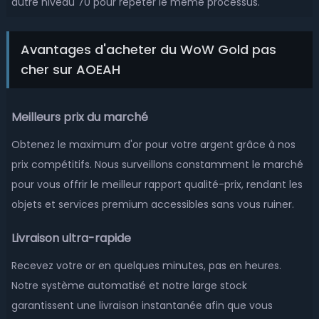
autre niveau 70 pour répéter le même processus.
Gallywix-Alliance
Gallywix-Horde
Avantages d'acheter du WoW Gold pas
Garithos-Alliance
Garithos-Horde
cher sur AOEAH
Garona-Alliance
Garona-Horde
Garrosh-Alliance
Garrosh-Horde
Meilleurs prix du marché
Ghostlands-Alliance
Ghostlands-Horde
Obtenez le maximum d'or pour votre argent grâce à nos
prix compétitifs. Nous surveillons constamment le marché
Gilneas-Alliance
Gilneas-Horde
pour vous offrir le meilleur rapport qualité-prix, rendant les
Gnomeregan-Alliance
Gnomeregan-Horde
objets et services premium accessibles sans vous ruiner.
Goldrinn-Alliance
Goldrinn-Horde
Livraison ultra-rapide
Gorefiend-Alliance
Gorefiend-Horde
Recevez votre or en quelques minutes, pas en heures.
Gorgonnash-Alliance
Gorgonnash-Horde
Notre système automatisé et notre large stock
garantissent une livraison instantanée afin que vous
Greymane-Alliance
Greymane-Horde