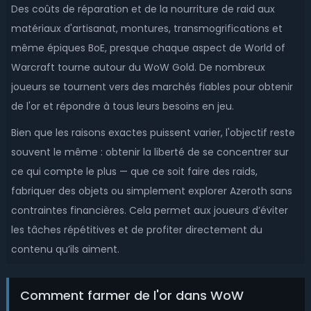
Des coûts de réparation et de la nourriture de raid aux
Dethecus-Alliance
Dethecus-Horde
matériaux d'artisanat, montures, transmogrifications et
Detheroc-Alliance
Detheroc-Horde
même épiques BoE, presque chaque aspect de World of
Warcraft tourne autour du WoW Gold. De nombreux
Doomhammer-Alliance
Doomhammer-Horde
joueurs se tournent vers des marchés fiables pour obtenir
Draenor-Alliance
Draenor-Horde
de l'or et répondre à tous leurs besoins en jeu.
Dragonblight-Alliance
Dragonblight-Horde
Bien que les raisons exactes puissent varier, l'objectif reste
Dragonmaw-Alliance
Dragonmaw-Horde
souvent le même : obtenir la liberté de se concentrer sur
ce qui compte le plus — que ce soit faire des raids,
Drak'Tharon-Alliance
Drak'Tharon-Horde
fabriquer des objets ou simplement explorer Azeroth sans
Drak'thul-Alliance
Drak'thul-Horde
contraintes financières. Cela permet aux joueurs d’éviter
les tâches répétitives et de profiter directement du
Draka-Alliance
Draka-Horde
contenu qu’ils aiment.
Drakkari-Alliance
Drakkari-Horde
Dreadmaul-Alliance
Dreadmaul-Horde
Comment farmer de l'or dans WoW