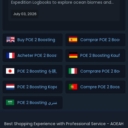
Expedition Logbooks to explore ocean biomes and
unlock new island zones, you have definitely noticed
July 03, 2026
the three-line Island Rumors text section before
revealing new islands. Many new players ignore ...
Buy POE 2 Boosting
Comprar POE 2 Boostin
Acheter POE 2 Boosting
POE 2 Boosting Kaufen
POE 2 Boosting を購入
Comprare POE 2 Boosti
POE 2 Boosting Kopen
Compre POE 2 Boosting
POE 2 Boosting اشتري
Best Shopping Experience with Professional Service - AOEAH