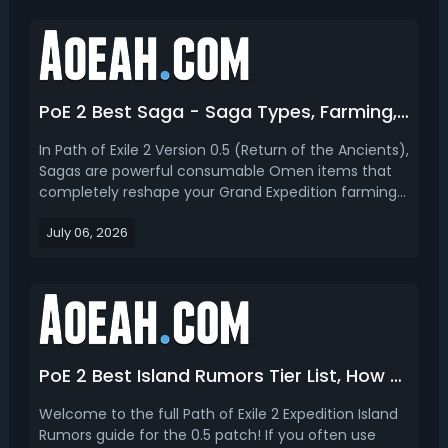
PoE 2 Best Saga - Saga Types, Farming, Crafting, When and How to Use
In Path of Exile 2 Version 0.5 (Return of the Ancients),
Sagas are powerful consumable Omen items that
completely reshape your Grand Expedition farming
experience. These unique inventory items work with
July 06, 2026
Logbooks to add guaranteed effects, special boss
encounters, and high-value Verisium Remnant
modi...
PoE 2 Best Island Rumors Tier List, How to Get & Use
Welcome to the full Path of Exile 2 Expedition Island
Rumors guide for the 0.5 patch! If you often use