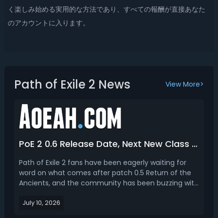
く楽しみ始める実用的な方法であり、すべての報酬が直接あなた
のアカウントに入ります。
Path of Exile 2 News
View More>
PoE 2 0.6 Release Date, Next New Class & League Season Content
Path of Exile 2 fans have been eagerly waiting for
word on what comes after patch 0.5 Return of the
Ancients, and the community has been buzzing with
theories, leaks, and predictions about the future of
July 10, 2026
GGG's ARPG sequel. From release timing to which
class might arrive next, there's a lot of ground ...