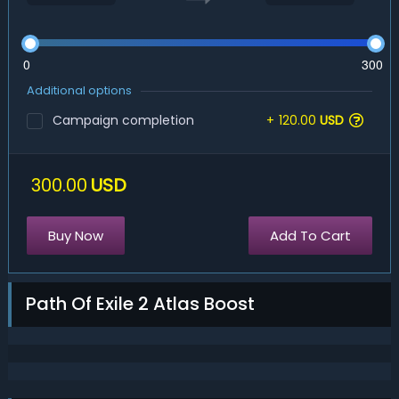
0
300
Additional options
Campaign completion
+
120.00
USD
300.00
USD
Buy Now
Add To Cart
Path Of Exile 2 Atlas Boost