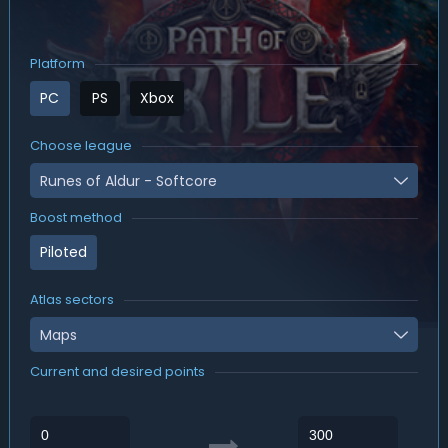
Platform
PC
PS
Xbox
Choose league
Runes of Aldur - Softcore
Boost method
Piloted
Atlas sectors
Maps
Current and desired points