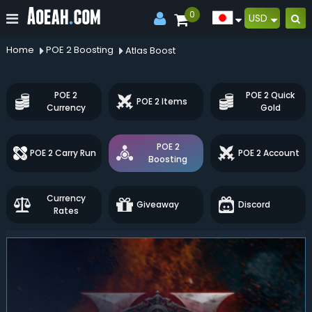
0
USD
Home
POE 2 Boosting
Atlas Boost
POE 2
POE 2 Quick
POE 2 Items
Currency
Gold
POE 2
POE 2 Carry Run
POE 2 Account
Boosting
Currency
Giveaway
Discord
Rates