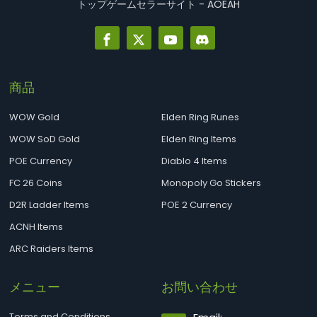
トップゲームセラーサイト - AOEAH
商品
WOW Gold
Elden Ring Runes
WOW SoD Gold
Elden Ring Items
POE Currency
Diablo 4 Items
FC 26 Coins
Monopoly Go Stickers
D2R Ladder Items
POE 2 Currency
ACNH Items
ARC Raiders Items
メニュー
お問い合わせ
Terms and Conditions