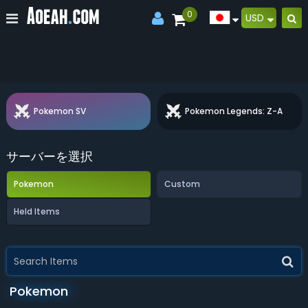
0
USD
Home
Pokemon SV
Pokemon SV
Pokemon Legends: Z-A
サーバーを選択
Pokemon
Custom
Held Items
Pokemon