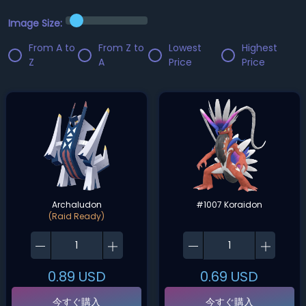
Image Size:
From A to
From Z to
Lowest
Highest
Z
A
Price
Price
Archaludon
#1007 Koraidon
(Raid Ready)
0.89
USD
0.69
USD
今すぐ購入
今すぐ購入