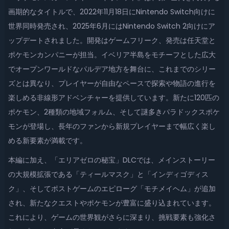
画期的なタイトルで、2022年11月18日にNintendo Switch向けに
世界同時発売され、2025年6月にはNintendo Switch 2向けにア
ップデートされました。開発はゲームフリーク、発売は任天堂と
ポケモンカンパニーが担当。イベリア半島をモチーフとした広大
でオープンワールドなパルデア地方を舞台に、これまでのシリー
ズとは異なり、プレイヤーが自由なペースで探索や物語の進行を
楽しめる非線形アドベンチャーを提供しています。新たに120匹の
ポケモン、2種類の地域フォルム、そして謎多きパラドックスポケ
モンが登場し、長年のファンから新規プレイヤーまで幅広く楽し
める新要素が満載です。
本編に加え、「エリアゼロの秘宝」DLCでは、メインストーリー
の大規模拡張である「ティールマスク」と「インディゴディス
ク」、そしてポストゲームのエピローグ「モチメイヘム」が追加
され、新たなクエストやポケモンが豊富に盛り込まれています。
これにより、ゲームの世界観がさらに深まり、挑戦要素も強化さ