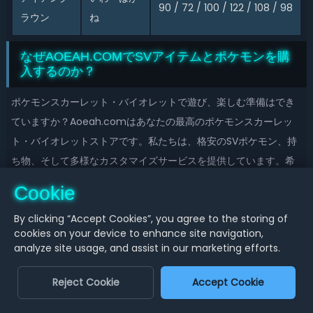
90 / 72 / 100 / 122 / 108 / 98
ラウン
ね
なぜAOEAH.COMでSVアイテムとポケモンを購
入するのか？
ポケモンスカーレット・バイオレットで遊び、楽しむ準備はでき
ていますか？Aoeah.comはあなたの最高のポケモンスカーレッ
ト・バイオレットストアです。私たちは、格安のSVポケモン、持
ち物、そして多様なカスタマイズサービスを提供しています。希
少な色違いポケモンや、進化の石などの入手困難な持ち物を求め
Cookie
る方も、当サイトのマーケットプレイスで必要なものを見つける
By clicking “Accept Cookies”, you agree to the storing of
ことができます。使いやすいインターフェースから簡単にスカー
cookies on your device to enhance site navigation,
レット・バイオレットのアイテムやポケモン、カスタマイズサー
analyze site usage, and assist in our marketing efforts.
ビスが購入可能で、スムーズなネット環境とよく使う決済方法を
用意するだけです。世界中の全プレイヤー向けに毎日お得なSVポ
Reject Cookie
Accept Cookie
ケモンとアイテムを取り揃えています。ランダム割引もあり、さ