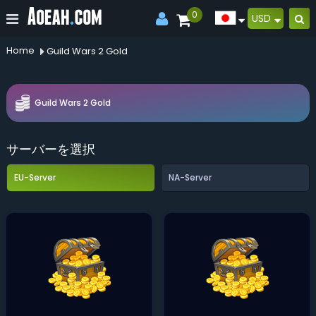
0
USD
Home
Guild Wars 2 Gold
Guild Wars 2 Gold
サーバーを選択
EU-Server
NA-Server