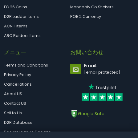
FC 26 Coins
Monopoly Go Stickers
D2R Ladder Items
POE 2 Currency
ACNH Items
ARC Raiders Items
メニュー
お問い合わせ
Terms and Conditions
Email:
[email protected]
Privacy Policy
Cancellations
About US
Contact US
Sell to Us
Google Safe
D2R Database
Rocket League Designs