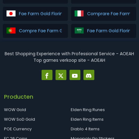
Fae Farm Gold Florin を購入
Comprare Fae Farm Gold
Compre Fae Farm Gold Florin
Fae Farm Gold 
Best Shopping Experience with Professional Service - AOEAH
Top games verkoop site - AOEAH
Producten
WOW Gold
Elden Ring Runes
WOW SoD Gold
Elden Ring Items
POE Currency
Diablo 4 Items
FC 26 Coins
Monopoly Go Stickers