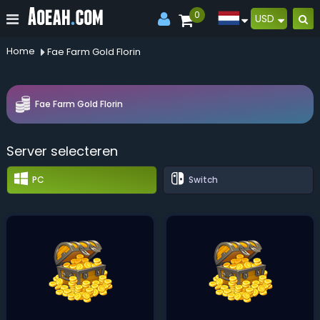
0
USD
Home
Fae Farm Gold Florin
Fae Farm Gold Florin
Server selecteren
PC
Switch