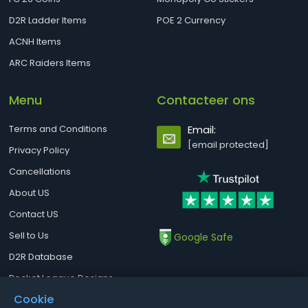
D2R Ladder Items
POE 2 Currency
ACNH Items
ARC Raiders Items
Menu
Contacteer ons
Terms and Conditions
Email:
[email protected]
Privacy Policy
Cancellations
About US
Contact US
Sell to Us
Google Safe
D2R Database
Rocket League Designs
Cookie