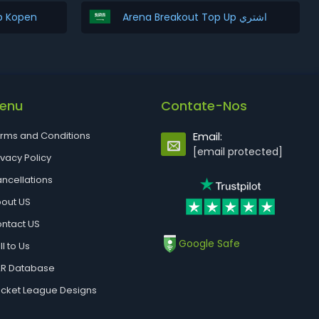
p Kopen
Arena Breakout Top Up اشتري
enu
Contate-Nos
rms and Conditions
Email:
[email protected]
ivacy Policy
ncellations
out US
ntact US
Google Safe
ll to Us
R Database
cket League Designs