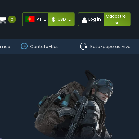
Cadastre-
$
PT
USD
Log in
0
se
a nós
Contate-Nos
Bate-papo ao vivo