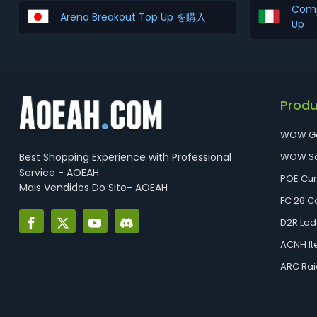
Comp
Arena Breakout Top Up を購入
Up
Prod
WOW G
Best Shopping Experience with Professional
WOW So
Service - AOEAH
POE Cu
Mais Vendidos Do Site- AOEAH
FC 26 C
D2R Lad
ACNH I
ARC Rai