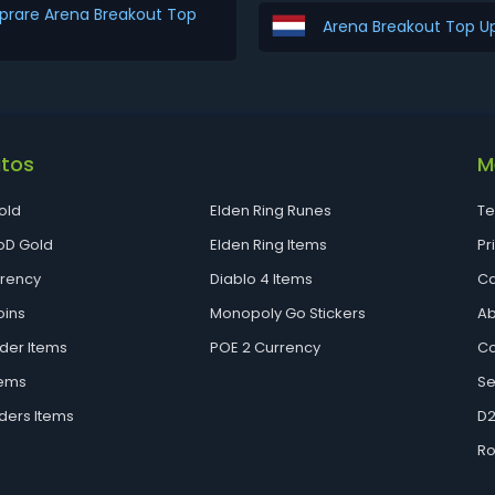
rare Arena Breakout Top
Arena Breakout Top U
utos
M
old
Elden Ring Runes
Te
D Gold
Elden Ring Items
Pr
rrency
Diablo 4 Items
Ca
oins
Monopoly Go Stickers
Ab
der Items
POE 2 Currency
Co
tems
Se
ders Items
D2
Ro