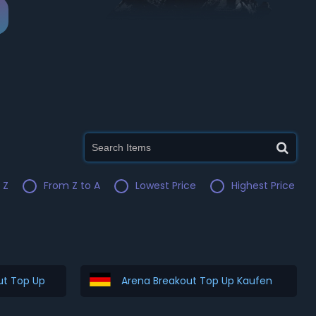
 Z
From Z to A
Lowest Price
Highest Price
ut Top Up
Arena Breakout Top Up Kaufen