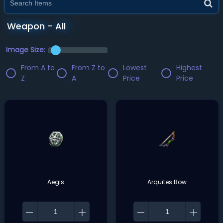
Weapon - All
Image Size:
From A to
From Z to
Lowest
Highest
Z
A
Price
Price
Aegis
Arquites Bow