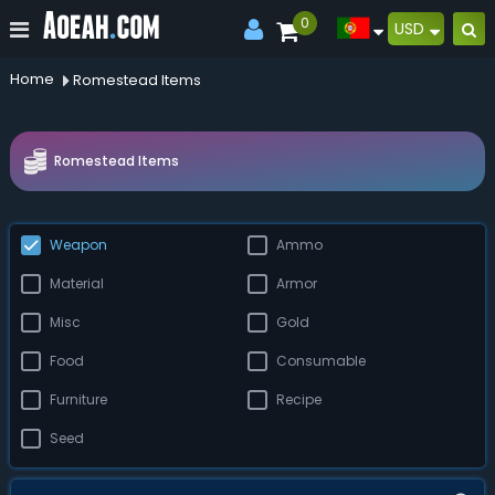
0
USD
Home
Romestead Items
Romestead Items
Weapon
Ammo
Material
Armor
Misc
Gold
Food
Consumable
Furniture
Recipe
Seed