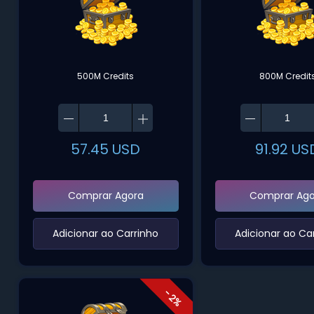
500M Credits
800M Credit
57.45
USD
91.92
US
Comprar Agora
Comprar Ago
‌Adicionar ao Carrinho‌
‌Adicionar ao Car
- 2%