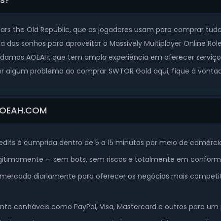
 the Old Republic, que os jogadores usam para comprar tudo n
a dos sonhos para aproveitar o Massively Multiplayer Online Ro
damos AOEAH, que tem ampla experiência em oferecer serviço 
ver algum problema ao comprar SWTOR Gold aqui, fique à vontade
AOEAH.COM
dits é cumprida dentro de 5 a 15 minutos por meio de comércio
egitimamente — sem bots, sem riscos e totalmente em conformi
ercado diariamente para oferecer os negócios mais competit
 confiáveis como PayPal, Visa, Mastercard e outros para um p