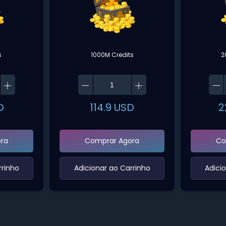
s
1000M Credits
2
D
114.9
USD
2
ra
Comprar Agora
Co
rinho‌
‌Adicionar ao Carrinho‌
‌Adici