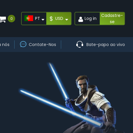
Cadastre-
$
PT
USD
Log in
0
se
a nós
Contate-Nos
Bate-papo ao vivo