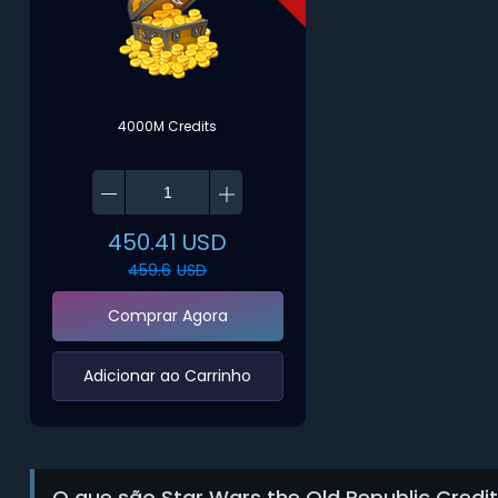
4000M Credits
450.41
USD
459.6
USD
Comprar Agora
‌Adicionar ao Carrinho‌
O que são Star Wars the Old Republic Credi