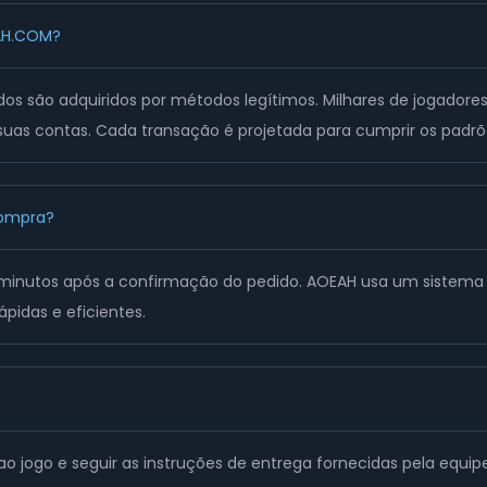
EAH.COM?
dos são adquiridos por métodos legítimos. Milhares de jogad
as contas. Cada transação é projetada para cumprir os padrõ
compra?
5 minutos após a confirmação do pedido. AOEAH usa um sistem
ápidas e eficientes.
ao jogo e seguir as instruções de entrega fornecidas pela equ