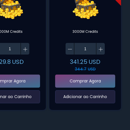
000M Credits
3000M Credits
29.8
USD
341.25
USD
344.7
USD
mprar Agora
Comprar Agora
onar ao Carrinho‌
‌Adicionar ao Carrinho‌