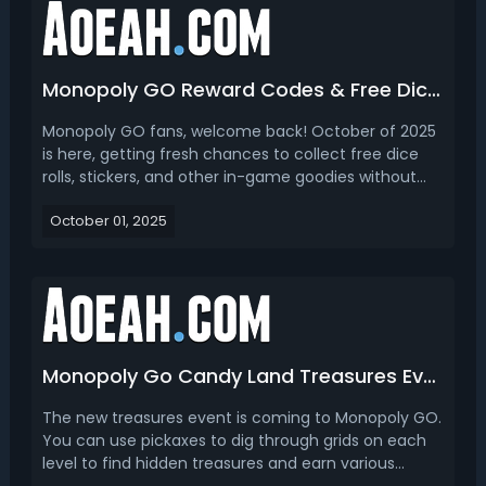
Monopoly GO Reward Codes & Free Dice Links Today (October 2025)
Monopoly GO fans, welcome back! October of 2025
is here, getting fresh chances to collect free dice
rolls, stickers, and other in-game goodies without
spending a single penny. Here, we will update
October 01, 2025
the latest Monopoly GO free reward codes and dice
links for October 2025. also tell you how to redeem
t...
Monopoly Go Candy Land Treasures Event Date, Rewards, Strategy & How to Get Pickaxes
The new treasures event is coming to Monopoly GO.
You can use pickaxes to dig through grids on each
level to find hidden treasures and earn various