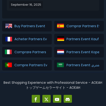
rewards. This article will cover the MOGO Candy
September 16, 2025
Land Treasures event date & time, rewards, pickaxe
acquisition & converting, and strategy.Monopoly Go
Ca...
Buy Partners Event
Comprar Partners Even
Acheter Partners Event
Partners Event Kaufen
Comprare Partners Event
Partners Event Kopen
Compre Partners Event
Partners Event اشتري
Best Shopping Experience with Professional Service - AOEAH
トップゲームセラーサイト - AOEAH