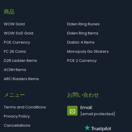
商品
WOW Gold
Elden Ring Runes
WOW SoD Gold
Elden Ring Items
POE Currency
Diablo 4 Items
FC 26 Coins
Monopoly Go Stickers
D2R Ladder Items
POE 2 Currency
ACNH Items
ARC Raiders Items
メニュー
お問い合わせ
Terms and Conditions
Email:
[email protected]
Privacy Policy
Cancellations