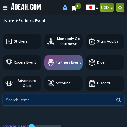
0
USD
Home
Partners Event
Monopoly Go
Stickers
Stars Vaults
Shutdown
Racers Event
Partners Event
Dice
Adventure
Account
Discord
Club
Image Size: