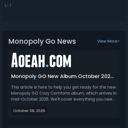
い！
Monopoly Go News
View More>
Monopoly GO New Album October 2025: Cozy Comforts Release Date, Stickers, Rewards & More
This article is here to help you get ready for the new
Monopoly GO Cozy Comforts album, which arrives in
mid-October 2025. We'll cover everything you need
to know about the new sticker sets, the rewards up
October 08, 2025
for grabs, and the special events planned
throughout the season. Plus, you’ll find a clear sch...