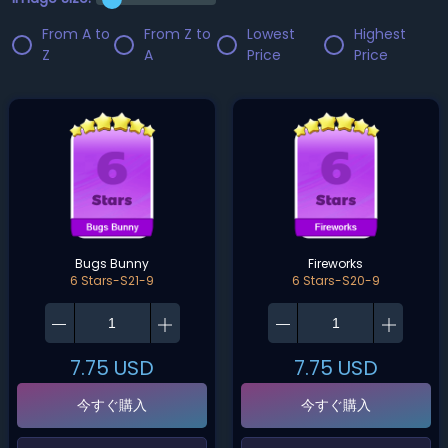
From A to
From Z to
Lowest
Highest
Z
A
Price
Price
Bugs Bunny
Fireworks
6 Stars-S21-9
6 Stars-S20-9
7.75
USD
7.75
USD
今すぐ購入
今すぐ購入