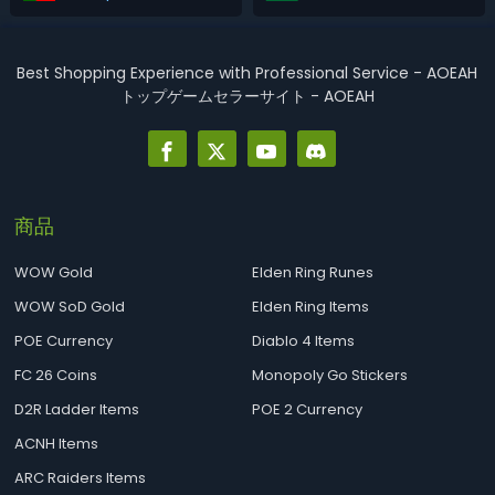
Best Shopping Experience with Professional Service - AOEAH
トップゲームセラーサイト - AOEAH
商品
WOW Gold
Elden Ring Runes
WOW SoD Gold
Elden Ring Items
POE Currency
Diablo 4 Items
FC 26 Coins
Monopoly Go Stickers
D2R Ladder Items
POE 2 Currency
ACNH Items
ARC Raiders Items