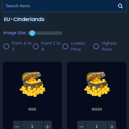
EU-Cinderlands
Image Size:
From A to
From Z to
Lowest
Highest
Z
A
Price
Price
1000
10000