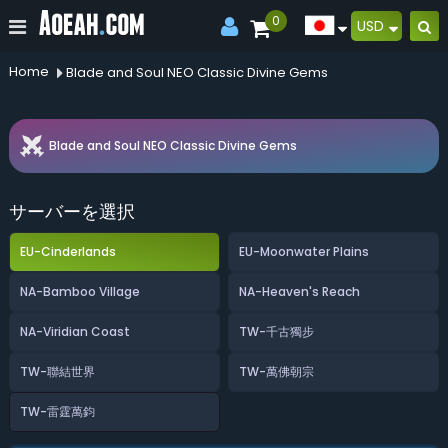
0
USD
Home
Blade and Soul NEO Classic Divine Gems
Blade and Soul NEO Classic Divine Gems
サーバーを選択
EU-Cinderlands
EU-Moonwater Plains
NA-Bamboo Village
NA-Heaven's Reach
NA-Viridian Coast
TW-千古獨步
TW-聯結世界
TW-萬佛朝宗
TW-雷霆萬鈞