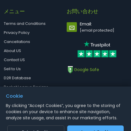
メニュー
お問い合わせ
Terms and Conditions
Email:
[email protected]
Privacy Policy
Cancellations
About US
Contact US
Sell to Us
Google Safe
D2R Database
Rocket League Designs
Cookie
By clicking “Accept Cookies”, you agree to the storing of
Notice : Using illegal leveling and gold service might terminate the
cookies on your device to enhance site navigation,
account
analyze site usage, and assist in our marketing efforts.
Aoeah.com Copyright 2017-2026, Inc. All Rights Reserved