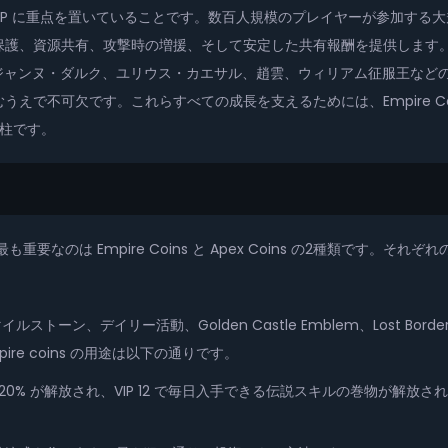
は、同盟主導の PvP に重点を置いていることです。数百人規模のプレイヤーが
有、攻撃時の増援、そして安定した共有報酬を提供します。そこには Age of
。ジャンヌ・ダルク、ユリウス・カエサル、趙雲、ウィリアム征服王など
不可欠です。これらすべての成長を支えるためには、Empire Coins
二本柱です。
進行に最も重要なのは Empire Coins と Apex Coins の2種類
ストーン、デイリー活動、Golden Castle Emblem、Lost Bord
e coins の用途は以下の通りです。
スタミナ 20% が解放され、VIP 12 で毎日入手できる伝説スキルの巻物