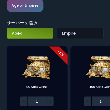
Age of Empires
サーバーを選択
Apex
Empire
- 5%
99 Apex Coins
499 Apex Coi