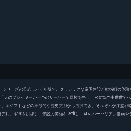
イムストラテジーシリーズの公式モバイル版で、クラシックな帝国建設と戦術戦
る本作では、数千人のプレイヤーが一つのサーバーで覇権を争う、永続型の中世世界へと身
ン、エジプトなどの象徴的な歴史文明から選択でき、それぞれが序盤戦
し、軍隊を訓練し、伝説の英雄を भर्तीし、AI のバーバリアン部族