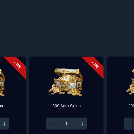
- 5%
- 5%
ns
999 Apex Coins
19