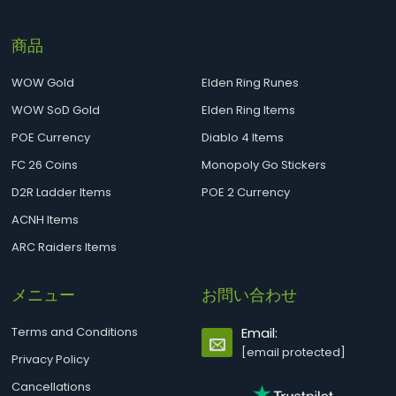
商品
WOW Gold
Elden Ring Runes
WOW SoD Gold
Elden Ring Items
POE Currency
Diablo 4 Items
FC 26 Coins
Monopoly Go Stickers
D2R Ladder Items
POE 2 Currency
ACNH Items
ARC Raiders Items
メニュー
お問い合わせ
Terms and Conditions
Email:
[email protected]
Privacy Policy
Cancellations