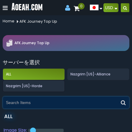
0
USD
Home
AFK Journey Top Up
AFK Journey Top Up
サーバーを選択
ALL
Nazgrim [US]-Alliance
Nazgrim [US]-Horde
ALL
Image Size: