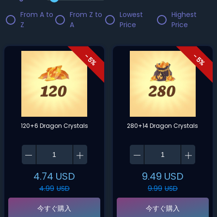
From A to
From Z to
Lowest
Highest
Z
A
Price
Price
- 5%
- 5%
120+6 Dragon Crystals
280+14 Dragon Crystals
4.74
USD
9.49
USD
4.99
USD
9.99
USD
今すぐ購入
今すぐ購入