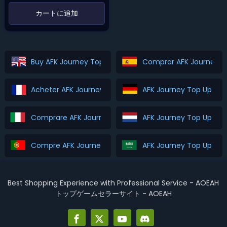
‌カートに追加‌
Buy AFK Journey Top Up
Comprar AFK Journey T
Acheter AFK Journey Top Up
AFK Journey Top Up Ka
Comprare AFK Journey Top Up
AFK Journey Top Up Ko
Compre AFK Journey Top Up
AFK Journey Top
Best Shopping Experience with Professional Service - AOEAH
トップゲームセラーサイト - AOEAH