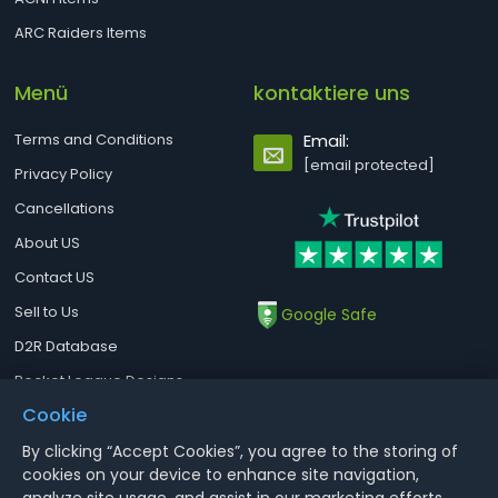
ARC Raiders Items
Menü
kontaktiere uns
Terms and Conditions
Email:
[email protected]
Privacy Policy
Cancellations
About US
Contact US
Sell to Us
Google Safe
D2R Database
Rocket League Designs
Cookie
By clicking “Accept Cookies”, you agree to the storing of
Notice : Using illegal leveling and gold service might terminate the
cookies on your device to enhance site navigation,
account