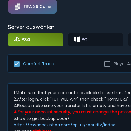
FIFA 26 Coins
Server auswählen
PS4
PC
Comfort Trade
Player A
1.Make sure that your account is available to use transf
2.After login, click "FUT WEB APP" then check "TRANSFERS".
3.Please make sure your transfer list is empty and have 
4.For your account security, you must change the passwo
5.How to get backup code?
https://myaccount.ea.com/cp-ui/security/index