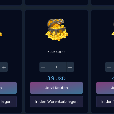
500K Coins
D
3.9
USD
n
Jetzt Kaufen
J
 legen‌
‌In den Warenkorb legen‌
‌In den