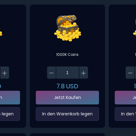
1000K Coins
D
7.8
USD
n
Jetzt Kaufen
J
 legen‌
‌In den Warenkorb legen‌
‌In den