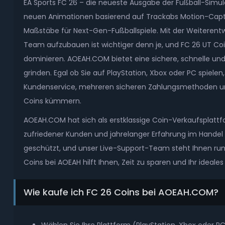
EA Sports FC 26 – die neueste Ausgabe der Fußball-Simulati
neuen Animationen basierend auf Trackabs Motion-Capture
Maßstäbe für Next-Gen-Fußballspiele. Mit der Weiterent
Team aufzubauen ist wichtiger denn je, und FC 26 UT Coi
dominieren. AOEAH.COM bietet eine sichere, schnelle und 
grinden. Egal ob Sie auf PlayStation, Xbox oder PC spiele
Kundenservice, mehreren sicheren Zahlungsmethoden und b
Coins kümmern.
AOEAH.COM hat sich als erstklassige Coin-Verkaufsplattfo
zufriedener Kunden und jahrelanger Erfahrung im Handel m
geschützt, und unser Live-Support-Team steht Ihnen rund
Coins bei AOEAH hilft Ihnen, Zeit zu sparen und Ihr ideal
Wie kaufe ich FC 26 Coins bei AOEAH.COM?