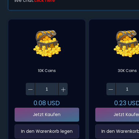
live chat:
click here
10K Coins
30K Coins
0.08
USD
0.23
US
Jetzt Kaufen
Jetzt Kaufe
‌In den Warenkorb legen‌
‌In den Warenkorb