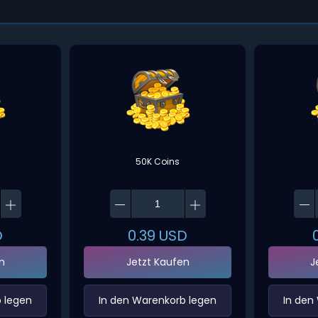
50K Coins
D
0.39
USD
n
Jetzt Kaufen
J
 legen‌
‌In den Warenkorb legen‌
‌In den