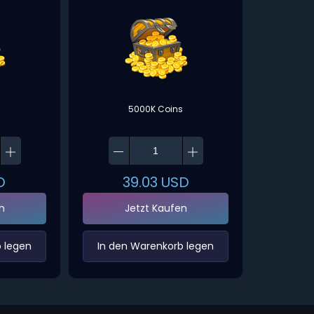
s
5000K Coins
D
39.03
USD
n
Jetzt Kaufen
 legen‌
‌In den Warenkorb legen‌