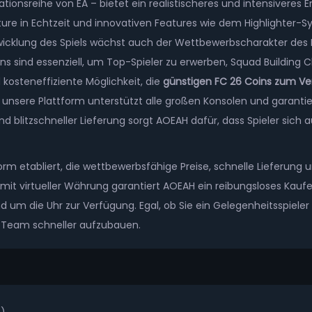
onsreihe von EA – bietet ein realistischeres und intensiveres Erle
 in Echtzeit und innovativen Features wie dem Highlighter-Sys
wicklung des Spiels wächst auch der Wettbewerbscharakter des 
ns sind essenziell, um Top-Spieler zu erwerben, Squad Building
kosteneffiziente Möglichkeit, die
günstigen FC 26 Coins zum Ve
n, unsere Plattform unterstützt alle großen Konsolen und garanti
litzschneller Lieferung sorgt AOEAH dafür, dass Spieler sich a
rm etabliert, die wettbewerbsfähige Preise, schnelle Lieferung 
it virtueller Währung garantiert AOEAH ein reibungsloses Kaufer
 um die Uhr zur Verfügung. Egal, ob Sie ein Gelegenheitsspieler
es Team schneller aufzubauen.